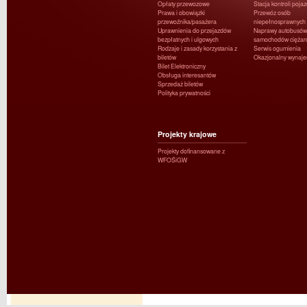
Opłaty przewozowe
Stacja kontroli poja
Prawa i obowiązki
Przewóz osób
przewoźnika/pasażera
niepełnosprawnych
Uprawnienia do przejazdów
Naprawy autobusów 
bezpłatnych i ulgowych
samochodów ciężar
Rodzaje i zasady korzystania z
Serwis ogumienia
biletów
Okazjonalny wynaj
Bilet Elektroniczny
Obsługa interesantów
Sprzedaż biletów
Polityka prywatności
Projekty krajowe
Projekty dofinansowane z
WFOŚiGW