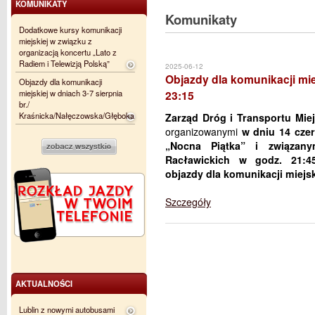
KOMUNIKATY
Komunikaty
Dodatkowe kursy komunikacji
miejskiej w związku z
organizacją koncertu „Lato z
Radiem i Telewizją Polską”
2025-06-12
Objazdy dla komunikacji miej
Objazdy dla komunikacji
miejskiej w dniach 3-7 sierpnia
23:15
br./
Kraśnicka/Nałęczowska/Głęboka
Zarząd Dróg i Transportu Miej
organizowanymi
w dniu 14 cze
„Nocna Piątka” i związan
Racławickich w godz. 21:4
objazdy dla komunikacji miejsk
Szczegóły
AKTUALNOŚCI
Lublin z nowymi autobusami