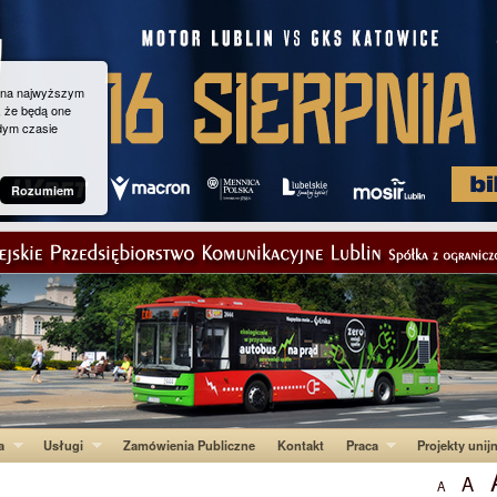
g na najwyższym
, że będą one
dym czasie
Rozumiem
a
Usługi
Zamówienia Publiczne
Kontakt
Praca
Projekty unij
A
A