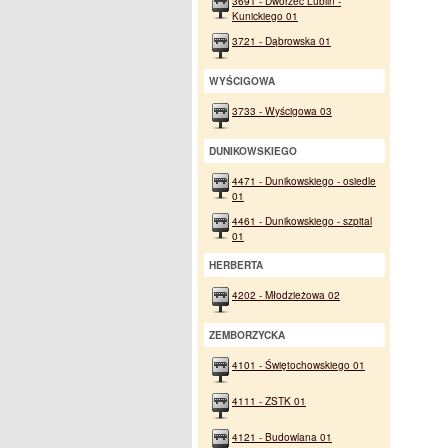
3691 - Dworzec Lublin -
Kunickiego 01
3721 - Dąbrowska 01
WYŚCIGOWA
3733 - Wyścigowa 03
DUNIKOWSKIEGO
4471 - Dunikowskiego - osiedle
01
4461 - Dunikowskiego - szpital
01
HERBERTA
4202 - Młodzieżowa 02
ZEMBORZYCKA
4101 - Świętochowskiego 01
4111 - ZSTK 01
4121 - Budowlana 01