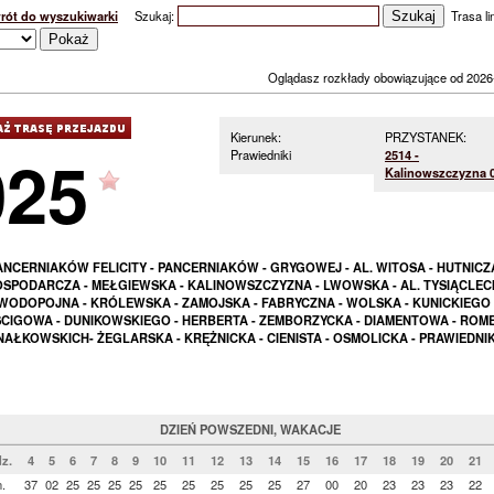
rót do wyszukiwarki
Szukaj:
Trasa lin
Oglądasz rozkłady obowiązujące od 2026
Kierunek:
PRZYSTANEK:
025
Prawiedniki
2514 -
Kalinowszczyzna 
ANCERNIAKÓW FELICITY - PANCERNIAKÓW - GRYGOWEJ - AL. WITOSA - HUTNICZA
SPODARCZA - MEŁGIEWSKA - KALINOWSZCZYZNA - LWOWSKA - AL. TYSIĄCLECI
WODOPOJNA - KRÓLEWSKA - ZAMOJSKA - FABRYCZNA - WOLSKA - KUNICKIEGO 
CIGOWA - DUNIKOWSKIEGO - HERBERTA - ZEMBORZYCKA - DIAMENTOWA - ROME
NAŁKOWSKICH- ŻEGLARSKA - KRĘŻNICKA - CIENISTA - OSMOLICKA - PRAWIEDNIK
DZIEŃ POWSZEDNI, WAKACJE
z.
4
5
6
7
8
9
10
11
12
13
14
15
16
17
18
19
20
21
.
37
02
25
25
25
25
25
25
25
25
25
27
00
20
23
23
23
22