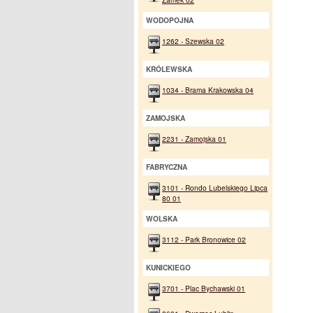
WODOPOJNA
1262 - Szewska 02
KRÓLEWSKA
1034 - Brama Krakowska 04
ZAMOJSKA
2231 - Zamojska 01
FABRYCZNA
3101 - Rondo Lubelskiego Lipca
80 01
WOLSKA
3112 - Park Bronowice 02
KUNICKIEGO
3701 - Plac Bychawski 01