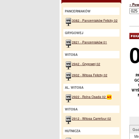
« Pow
PANCERNIAKÓW
3082 - Pancerniaków Felicity 02
GRYGOWEJ
2821 - Pancerniaków 01
WITOSA
2942 - Grygowej 02
2932 - Witosa Felicity 02
P
GO
AL. WITOSA
WYŚ
2922 - Rolna Osada 02
WITOSA
2912 - Witosa Carrefour 02
God
HUTNICZA
Min