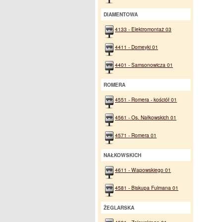
DIAMENTOWA
4133 - Elektromontaż 03
4411 - Domeyki 01
4401 - Samsonowicza 01
ROMERA
4551 - Romera - kościół 01
4561 - Os. Nałkowskich 01
4571 - Romera 01
NAŁKOWSKICH
4611 - Wapowskiego 01
4581 - Biskupa Fulmana 01
ŻEGLARSKA