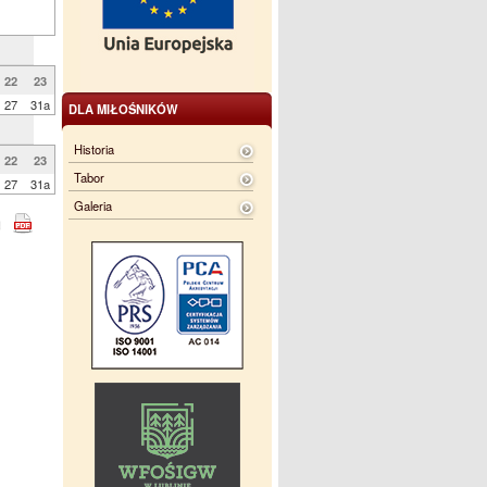
22
23
27
31a
DLA MIŁOŚNIKÓW
Historia
22
23
Tabor
27
31a
Galeria