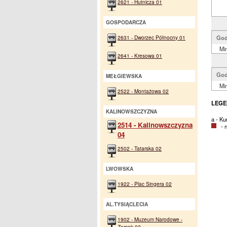
2621 - Hutnicza 01
GOSPODARCZA
2631 - Dworzec Północny 01
God
Min
2641 - Kresowa 01
God
MEŁGIEWSKA
Min
2522 - Montażowa 02
LEGE
KALINOWSZCZYZNA
a - K
2514 - Kalinowszczyzna
- na
04
2502 - Tatarska 02
LWOWSKA
1922 - Plac Singera 02
AL.TYSIĄCLECIA
1902 - Muzeum Narodowe -
Zamek 02