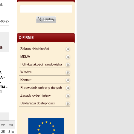
ii:
-06-27
O FIRMIE
04
Zakres działalności
MISJA
Polityka jakości i środowiska
Władze
 -
A -
Kontakt
-
RA -
Przewodnik ochrony danych
I
Zasady cyberhigieny
Deklaracja dostępności
22
23
25
31a