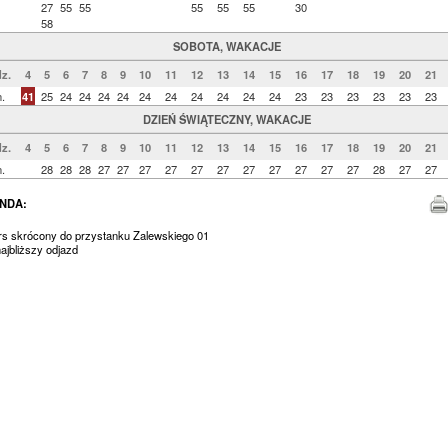
27
55
55
55
55
55
30
58
SOBOTA, WAKACJE
z.
4
5
6
7
8
9
10
11
12
13
14
15
16
17
18
19
20
21
.
41
25
24
24
24
24
24
24
24
24
24
24
23
23
23
23
23
23
DZIEŃ ŚWIĄTECZNY, WAKACJE
z.
4
5
6
7
8
9
10
11
12
13
14
15
16
17
18
19
20
21
.
28
28
28
27
27
27
27
27
27
27
27
27
27
27
28
27
27
NDA:
urs skrócony do przystanku Zalewskiego 01
jbliższy odjazd