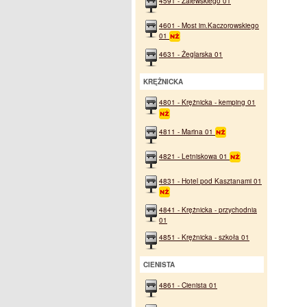
4591 - Zalewskiego 01
4601 - Most im.Kaczorowskiego
01
4631 - Żeglarska 01
KRĘŻNICKA
4801 - Krężnicka - kemping 01
4811 - Marina 01
4821 - Letniskowa 01
4831 - Hotel pod Kasztanami 01
4841 - Krężnicka - przychodnia
01
4851 - Krężnicka - szkoła 01
CIENISTA
4861 - Cienista 01