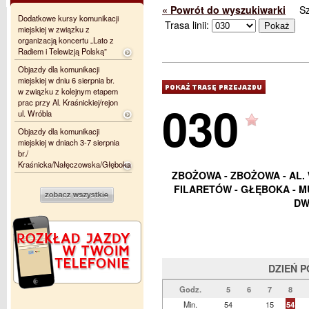
« Powrót do wyszukiwarki
S
Dodatkowe kursy komunikacji
Trasa linii:
miejskiej w związku z
organizacją koncertu „Lato z
Radiem i Telewizją Polską”
Objazdy dla komunikacji
miejskiej w dniu 6 sierpnia br.
w związku z kolejnym etapem
030
prac przy Al. Kraśnickiej/rejon
ul. Wróbla
Objazdy dla komunikacji
miejskiej w dniach 3-7 sierpnia
br./
Kraśnicka/Nałęczowska/Głęboka
ZBOŻOWA - ZBOŻOWA - AL. 
FILARETÓW - GŁĘBOKA - M
DW
DZIEŃ 
Godz.
5
6
7
8
Min.
54
15
54