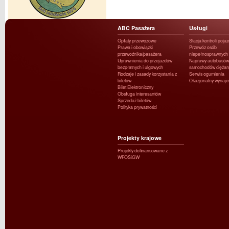
ABC Pasażera
Usługi
Opłaty przewozowe
Stacja kontroli poja
Prawa i obowiązki
Przewóz osób
przewoźnika/pasażera
niepełnosprawnych
Uprawnienia do przejazdów
Naprawy autobusów 
bezpłatnych i ulgowych
samochodów ciężar
Rodzaje i zasady korzystania z
Serwis ogumienia
biletów
Okazjonalny wynaj
Bilet Elektroniczny
Obsługa interesantów
Sprzedaż biletów
Polityka prywatności
Projekty krajowe
Projekty dofinansowane z
WFOŚiGW