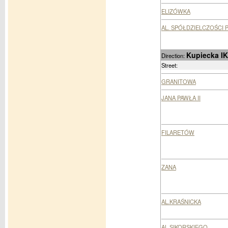
ELIZÓWKA
AL. SPÓŁDZIELCZOŚCI 
Kupiecka I
Direction:
Street:
GRANITOWA
JANA PAWŁA II
FILARETÓW
ZANA
AL.KRAŚNICKA
AL.SIKORSKIEGO