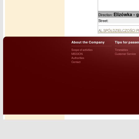
Elizówka - 
Direction:
Street:
AL.SPÓŁDZIELCZOŚCI 
About the Company
Tips for passe
Scope of activities
Timetables
MISSION
Customer Service
Authorities
Contact