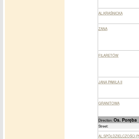
AL.KRAŚNICKA
ZANA
FILARETÓW
JANA PAWŁA II
GRANITOWA
Os. Poręba
Direction:
Street:
AL.SPÓŁDZIELCZOŚCI 