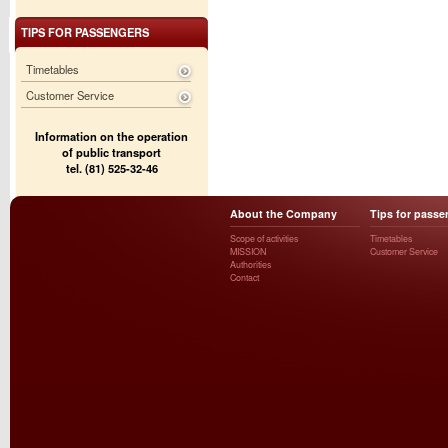
TIPS FOR PASSENGERS
Timetables
Customer Service
Information on the operation
of public transport
tel. (81) 525-32-46
About the Company
Tips for passe
Scope of activities
Timetables
MISSION
Customer Service
Authorities
Contact