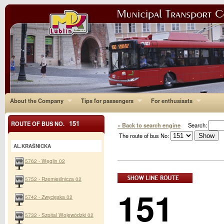
About the Company
Tips for passengers
For enthusiasts
151
ROUTE OF BUS NO.
« Back to search engine
Search:
The route of bus No:
AL.KRAŚNICKA
5762 - Węglin 02
5752 - Rzemieślnicza 02
151
5742 - Zwycięska 02
5732 - Szpital Wojewódzki 02