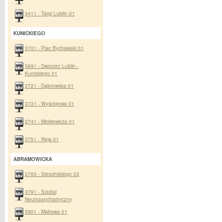
3411 - Targi Lublin 01
KUNICKIEGO
3701 - Plac Bychawski 01
3691 - Dworzec Lublin -
Kunickiego 01
3721 - Dąbrowska 01
3731 - Wyścigowa 01
3741 - Mickiewicza 01
3751 - Reja 01
ABRAMOWICKA
3763 - Sierpińskiego 03
3791 - Szpital
Neuropsychiatryczny
3901 - Makowa 01