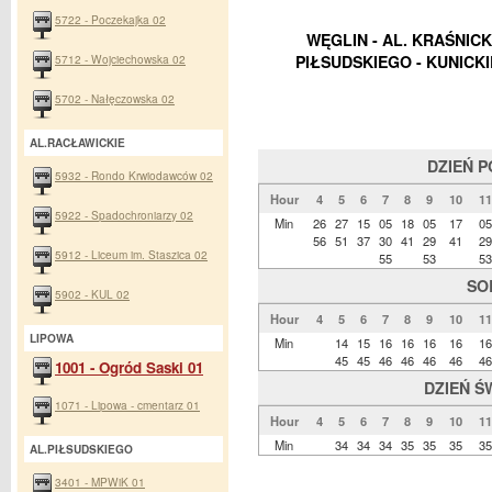
5722 - Poczekajka 02
WĘGLIN - AL. KRAŚNICKA
5712 - Wojciechowska 02
PIŁSUDSKIEGO - KUNICK
5702 - Nałęczowska 02
AL.RACŁAWICKIE
DZIEŃ 
5932 - Rondo Krwiodawców 02
Hour
4
5
6
7
8
9
10
11
5922 - Spadochroniarzy 02
Min
26
27
15
05
18
05
17
05
56
51
37
30
41
29
41
29
5912 - Liceum im. Staszica 02
55
53
53
SO
5902 - KUL 02
Hour
4
5
6
7
8
9
10
11
LIPOWA
Min
14
15
16
16
16
16
16
45
45
46
46
46
46
46
1001 - Ogród Saski 01
DZIEŃ Ś
1071 - Lipowa - cmentarz 01
Hour
4
5
6
7
8
9
10
11
Min
34
34
34
35
35
35
35
AL.PIŁSUDSKIEGO
3401 - MPWiK 01