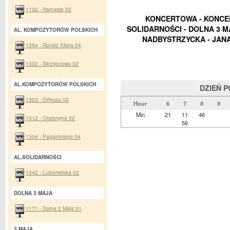
1132 - Harnasie 02
KONCERTOWA - KONCER
SOLIDARNOŚCI - DOLNA 3 MA
AL. KOMPOZYTORÓW POLSKICH
NADBYSTRZYCKA - JANA 
1354 - Rondo Kilara 04
1332 - Skrzypcowa 02
AL.KOMPOZYTORÓW POLSKICH
DZIEŃ 
1322 - Orfeusz 02
Hour
6
7
8
9
Min
21
11
46
1312 - Oratoryjna 02
56
1304 - Paganiniego 04
AL.SOLIDARNOŚCI
1242 - Lubomelska 02
DOLNA 3 MAJA
1171 - Dolna 3 Maja 01
3 MAJA