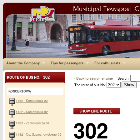
About the Company
Tips for passengers
For enthusiasts
302
ROUTE OF BUS NO.
« Back to search engine
Search:
The route of bus No:
KONCERTOWA
1162 - Koncertowa 02
1152 - Karkonoska 02
302
1182 - Zelwerowicza 02
1142 - Os. Szymanowskiego 02