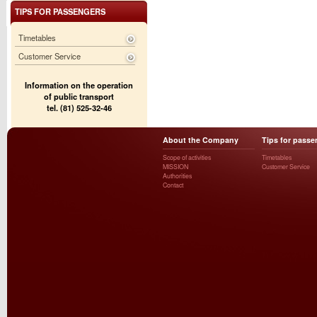
TIPS FOR PASSENGERS
Timetables
Customer Service
Information on the operation
of public transport
tel. (81) 525-32-46
About the Company
Tips for passe
Scope of activities
Timetables
MISSION
Customer Service
Authorities
Contact