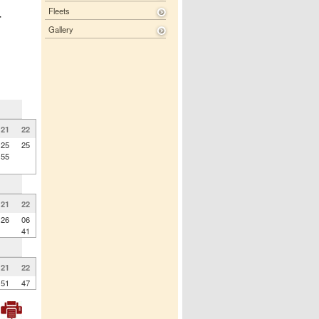
Fleets
-
Gallery
21
22
25
25
55
21
22
26
06
41
21
22
51
47