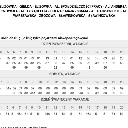
ELIZÓWKA - GIEŁDA - ELIZÓWKA - AL. SPÓŁDZIELCZOŚCI PRACY - AL. ANDERSA 
LWOWSKA - AL. TYSIĄCLECIA - DOLNA 3 MAJA - 3 MAJA - AL. RACŁAWICKIE - AL.
WARSZAWSKA - ZBOŻOWA - SŁAWINKOWSKA - SŁAWINKOWSKA
ublin obsługuje linię tylko pojazdami niskopodłogowymi
DZIEŃ POWSZEDNI, WAKACJE
r
5
6
7
8
9
10
11
12
13
14
15
16
17
18
19
20
n
15
02
13
01
13
01
13
01
13
01
12
00
14
03
26
25
37
25
37
25
39
25
37
25
37
25
36
25
39
27
56
55
49
49
49
52
49
49
56
SOBOTA, WAKACJE
r
5
6
7
8
9
10
11
12
13
14
15
16
17
18
19
20
n
34a
09
09
09
09
09
09
09
09
09
09
09
09
09
09
09
39
39
39
34a
39
39
39
39
39
34a
39
39
39
39
45
DZIEŃ ŚWIĄTECZNY, WAKACJE
r
5
6
7
8
9
10
11
12
13
14
15
16
17
18
19
20
n
51
51
48a
51
51
51
48a
51
51
51
51
48a
51
51
51
51
ute extended to przystanku Smugi