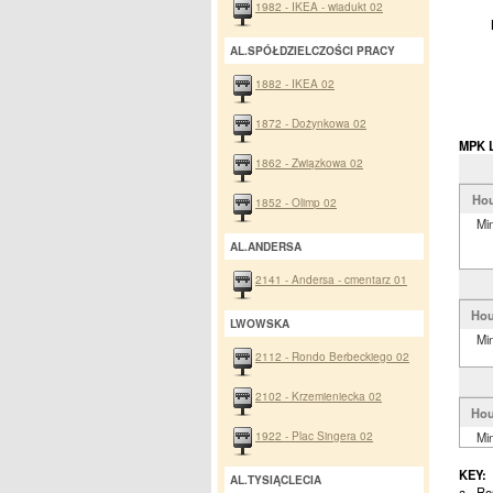
1982 - IKEA - wiadukt 02
AL.SPÓŁDZIELCZOŚCI PRACY
1882 - IKEA 02
1872 - Dożynkowa 02
MPK L
1862 - Związkowa 02
Hou
1852 - Olimp 02
Mi
AL.ANDERSA
2141 - Andersa - cmentarz 01
Hou
LWOWSKA
Mi
2112 - Rondo Berbeckiego 02
2102 - Krzemieniecka 02
Hou
1922 - Plac Singera 02
Mi
KEY:
AL.TYSIĄCLECIA
a - Ro