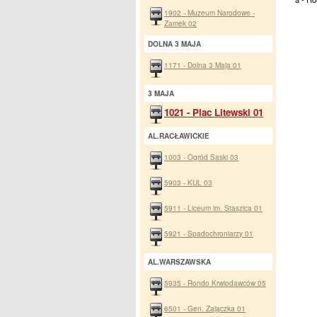
1902 - Muzeum Narodowe -
Zamek 02
DOLNA 3 MAJA
1171 - Dolna 3 Maja 01
3 MAJA
1021 - Plac Litewski 01
AL.RACŁAWICKIE
1003 - Ogród Saski 03
5903 - KUL 03
5911 - Liceum im. Staszica 01
5921 - Spadochroniarzy 01
AL.WARSZAWSKA
5935 - Rondo Krwiodawców 05
6501 - Gen. Zajączka 01