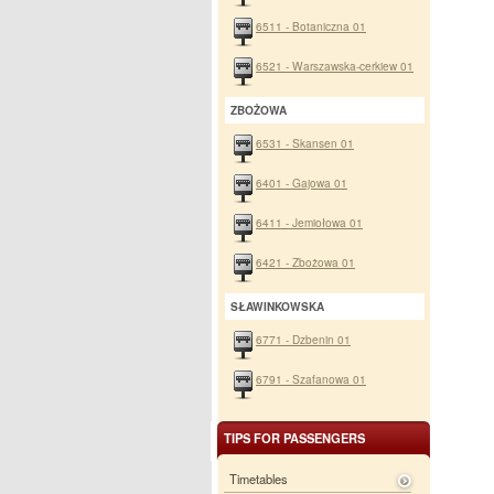
6511 - Botaniczna 01
6521 - Warszawska-cerkiew 01
ZBOŻOWA
6531 - Skansen 01
6401 - Gajowa 01
6411 - Jemiołowa 01
6421 - Zbożowa 01
SŁAWINKOWSKA
6771 - Dzbenin 01
6791 - Szafanowa 01
TIPS FOR PASSENGERS
Timetables