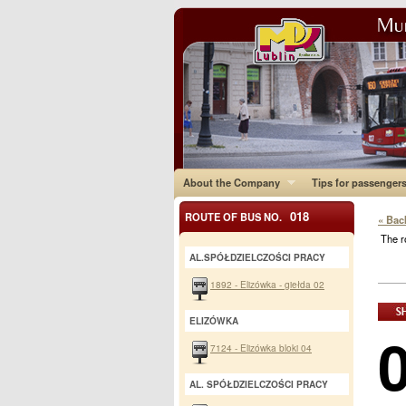
About the Company
Tips for passenger
018
ROUTE OF BUS NO.
« Bac
The r
AL.SPÓŁDZIELCZOŚCI PRACY
1892 - Elizówka - giełda 02
ELIZÓWKA
7124 - Elizówka bloki 04
AL. SPÓŁDZIELCZOŚCI PRACY