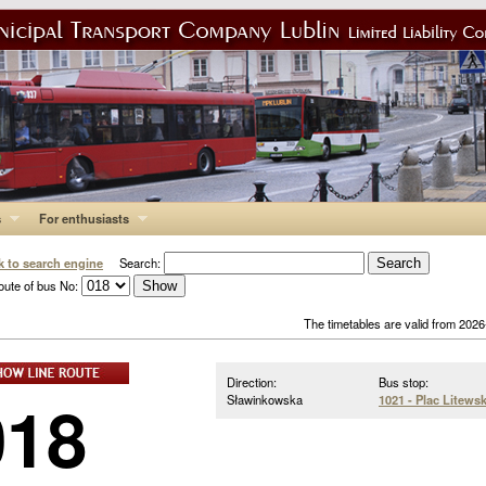
s
For enthusiasts
k to search engine
Search:
oute of bus No:
The timetables are valid from 202
Direction:
Bus stop:
018
Sławinkowska
1021 - Plac Litewsk