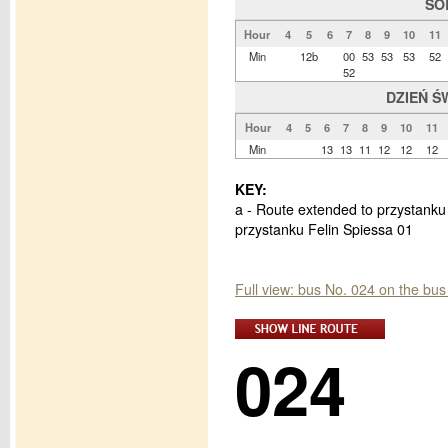
SO
Hour
4
5
6
7
8
9
10
11
Min
12b
00
53
53
53
52
52
DZIEŃ Ś
Hour
4
5
6
7
8
9
10
11
Min
13
13
11
12
12
12
KEY:
a - Route extended to przystanku 
przystanku Felin Spiessa 01
Full view: bus No. 024 on the b
024