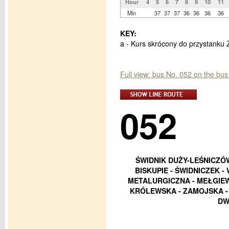
Hour
4
5
6
7
8
9
10
11
Min
37
37
37
36
36
36
36
KEY:
a - Kurs skrócony do przystanku
Full view: bus No. 052 on the b
052
ŚWIDNIK DUŻY-LEŚNICZÓW
BISKUPIE - ŚWIDNICZEK 
METALURGICZNA - MEŁGIEW
KRÓLEWSKA - ZAMOJSKA - 
DW