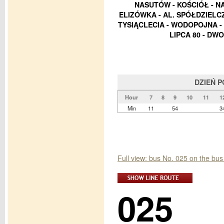
NASUTÓW - KOŚCIÓŁ - NA
ELIZÓWKA - AL. SPÓŁDZIELCZ
TYSIĄCLECIA - WODOPOJNA -
LIPCA 80 - DW
DZIEŃ 
Hour
7
8
9
10
11
1
Min
11
54
3
Full view: bus No. 025 on the b
025