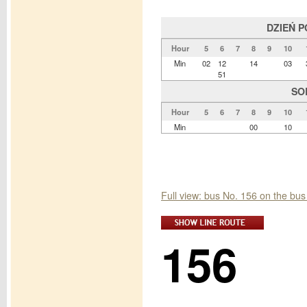
DZIEŃ 
Hour
5
6
7
8
9
10
Min
02
12
14
03
51
SO
Hour
5
6
7
8
9
10
Min
00
10
Full view: bus No. 156 on the b
156