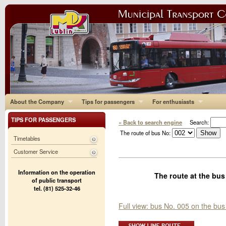
About the Company
Tips for passengers
For enthusiasts
TIPS FOR PASSENGERS
« Back to search engine
Search:
The route of bus No:
Timetables
Customer Service
Information on the operation
The route at the bu
of public transport
tel. (81) 525-32-46
Full view: bus No. 005 on the b