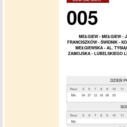
005
MEŁGIEW - MEŁGIEW - 
FRANCISZKÓW - ŚWIDNIK - K
MEŁGIEWSKA - AL. TYSI
ZAMOJSKA - LUBELSKIEGO L
DZIEŃ 
Hour
5
6
7
8
9
10
11
Min
54
37
12
18
08
03
SO
Hour
5
6
7
8
9
10
11
Min