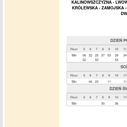
KALINOWSZCZYZNA - LWOWS
KRÓLEWSKA - ZAMOJSKA - 
DW
DZIEŃ 
Hour
5
6
7
8
9
10
11
Min
06
22
25
37
53
29
34
52
50
53
SO
Hour
5
6
7
8
9
10
11
Min
06
23
11
11
DZIEŃ Ś
Hour
5
6
7
8
9
10
11
Min
30
36