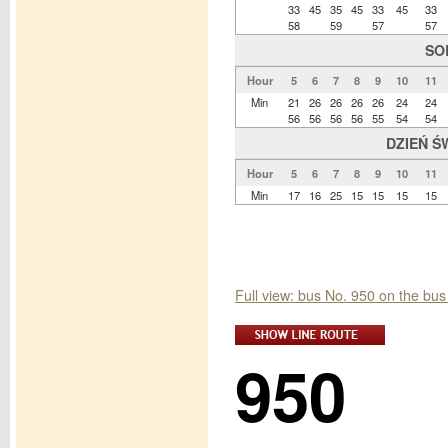
33
45
35
45
33
45
33
58
59
57
57
SO
Hour
5
6
7
8
9
10
11
Min
21
26
26
26
26
24
24
56
56
56
56
55
54
54
DZIEŃ Ś
Hour
5
6
7
8
9
10
11
Min
17
16
25
15
15
15
15
Full view: bus No. 950 on the b
950