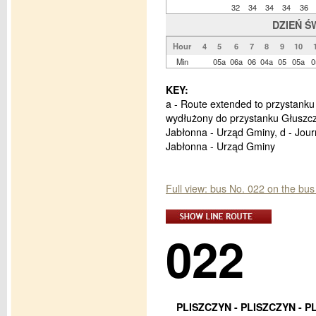
32
34
34
34
36
DZIEŃ Ś
Hour
4
5
6
7
8
9
10
Min
05a
06a
06
04a
05
05a
0
KEY:
a - Route extended to przystanku
wydłużony do przystanku Głuszcz
Jabłonna - Urząd Gminy, d - Jou
Jabłonna - Urząd Gminy
Full view: bus No. 022 on the b
022
PLISZCZYN - PLISZCZYN - 