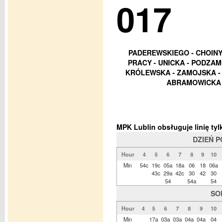
017
PADEREWSKIEGO - CHOINY
PRACY - UNICKA - PODZAM
KRÓLEWSKA - ZAMOJSKA - 
ABRAMOWICKA 
MPK Lublin obsługuje linię t
DZIEŃ 
Hour
4
5
6
7
8
9
10
Min
54c
19c
05a
18a
06
18
06a
43c
29a
42c
30
42
30
54
54a
54
SO
Hour
4
5
6
7
8
9
10
Min
17a
03a
03a
04a
04a
04