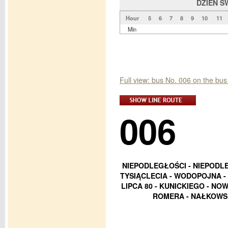
DZIEŃ Ś
Hour
5
6
7
8
9
10
11
Min
Full view: bus No. 006 on the b
006
NIEPODLEGŁOŚCI - NIEPODL
TYSIĄCLECIA - WODOPOJNA -
LIPCA 80 - KUNICKIEGO - N
ROMERA - NAŁKOWSK