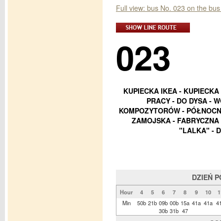
Full view: bus No. 023 on the b
023
KUPIECKA IKEA - KUPIECKA
PRACY - DO DYSA - W
KOMPOZYTORÓW - PÓŁNOCNA
ZAMOJSKA - FABRYCZNA 
"LALKA" - 
DZIEŃ 
Hour
4
5
6
7
8
9
10
1
Min
50b
21b
09b
00b
15a
41a
41a
4
30b
31b
47