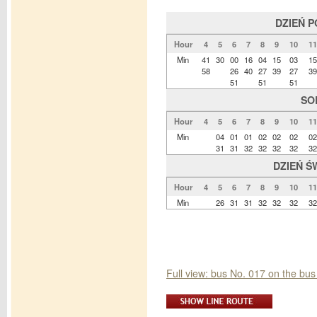
DZIEŃ 
Hour
4
5
6
7
8
9
10
11
Min
41
30
00
16
04
15
03
15
58
26
40
27
39
27
39
51
51
51
SO
Hour
4
5
6
7
8
9
10
11
Min
04
01
01
02
02
02
02
31
31
32
32
32
32
32
DZIEŃ Ś
Hour
4
5
6
7
8
9
10
11
Min
26
31
31
32
32
32
32
Full view: bus No. 017 on the b