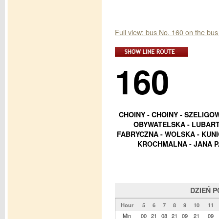
Full view: bus No. 160 on the b
160
CHOINY - CHOINY - SZELIGO
OBYWATELSKA - LUBART
FABRYCZNA - WOLSKA - KUN
KROCHMALNA - JANA PA
DZIEŃ 
Hour
5
6
7
8
9
10
11
Min
00
21
08
21
09
21
09