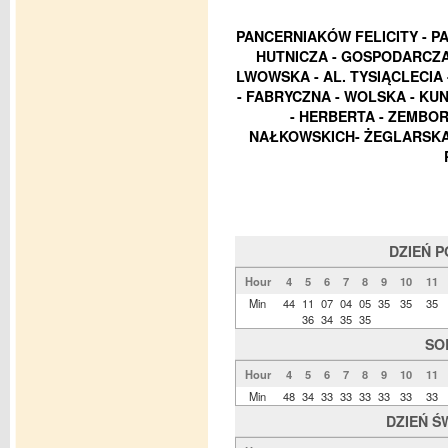
PANCERNIAKÓW FELICITY - P
HUTNICZA - GOSPODARCZA
LWOWSKA - AL. TYSIĄCLECIA
- FABRYCZNA - WOLSKA - KU
- HERBERTA - ZEMBO
NAŁKOWSKICH- ŻEGLARSKA -
DZIEŃ 
Hour
4
5
6
7
8
9
10
11
Min
44
11
07
04
05
35
35
35
36
34
35
35
SO
Hour
4
5
6
7
8
9
10
11
Min
48
34
33
33
33
33
33
33
DZIEŃ Ś