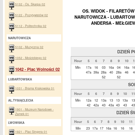
5132 - Os. Skarpa 02
OS. WIDOK - FILARETÓW 
5122 - Pozytywistów 02
NARUTOWICZA - LUBARTOWSK
ANDERSA - MEŁGIEW
5112 - Politechnika 02
NARUTOWICZA
5102 - Muzyczna 02
DZIEŃ 
1052 - Mościckiego 02
Hour
5
6
7
8
9
10
1
Min
17a
16
03
16a
04
16a
1
1042 - Plac Wolności 02
47a
39a
28a
40
28a
46
4
52
52
LUBARTOWSKA
SO
1031 - Brama Krakowska 01
Hour
5
6
7
8
9
10
11
Min
12a
12
13a
13
13
13a
13
AL.TYSIĄCLECIA
42
42a
43
43a
43
43
43
1901 - Muzeum Narodowe -
DZIEŃ Ś
Zamek 01
Hour
5
6
7
8
9
10
11
LWOWSKA
Min
23
17a
17
16a
16
16
16
1921 - Plac Singera 01