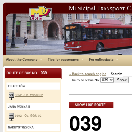
About the Company
Tips for passengers
For enthusiasts
039
ROUTE OF BUS NO.
« Back to search engine
Search:
The route of bus No:
FILARETÓW
5352 - Os. Widok 02
JANA PAWŁA II
039
5602 - Os. Górki 02
NADBYSTRZYCKA