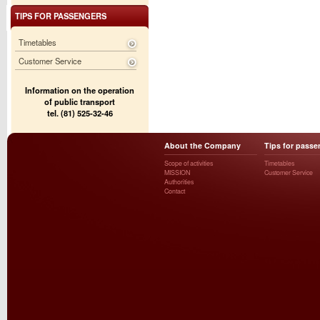
TIPS FOR PASSENGERS
Timetables
Customer Service
Information on the operation
of public transport
tel. (81) 525-32-46
About the Company
Tips for passe
Scope of activities
Timetables
MISSION
Customer Service
Authorities
Contact