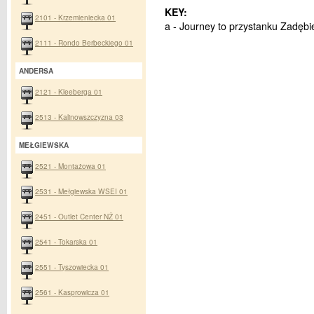
KEY:
2101 - Krzemieniecka 01
a - Journey to przystanku Zadębi
2111 - Rondo Berbeckiego 01
ANDERSA
2121 - Kleeberga 01
2513 - Kalinowszczyzna 03
MEŁGIEWSKA
2521 - Montażowa 01
2531 - Mełgiewska WSEI 01
2451 - Outlet Center NŻ 01
2541 - Tokarska 01
2551 - Tyszowiecka 01
2561 - Kasprowicza 01