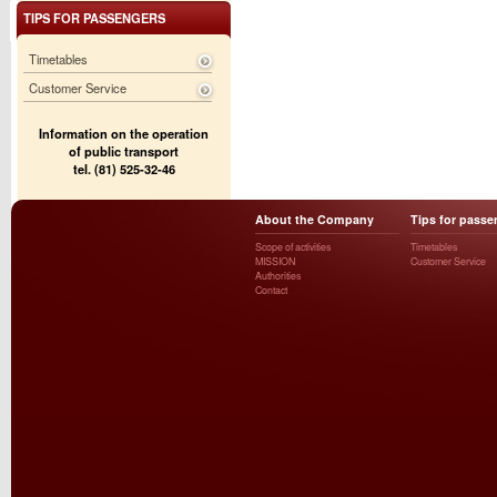
TIPS FOR PASSENGERS
Timetables
Customer Service
Information on the operation
of public transport
tel. (81) 525-32-46
About the Company
Tips for passe
Scope of activities
Timetables
MISSION
Customer Service
Authorities
Contact