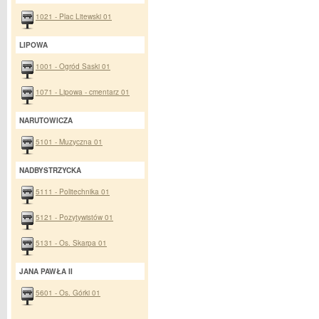
1021 - Plac Litewski 01
LIPOWA
1001 - Ogród Saski 01
1071 - Lipowa - cmentarz 01
NARUTOWICZA
5101 - Muzyczna 01
NADBYSTRZYCKA
5111 - Politechnika 01
5121 - Pozytywistów 01
5131 - Os. Skarpa 01
JANA PAWŁA II
5601 - Os. Górki 01