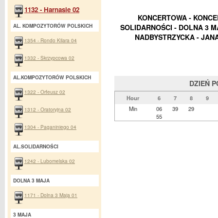
1132 - Harnasie 02
KONCERTOWA - KONCER
AL. KOMPOZYTORÓW POLSKICH
SOLIDARNOŚCI - DOLNA 3 MA
NADBYSTRZYCKA - JANA 
1354 - Rondo Kilara 04
1332 - Skrzypcowa 02
AL.KOMPOZYTORÓW POLSKICH
DZIEŃ 
1322 - Orfeusz 02
Hour
6
7
8
9
Min
06
39
29
1312 - Oratoryjna 02
55
1304 - Paganiniego 04
AL.SOLIDARNOŚCI
1242 - Lubomelska 02
DOLNA 3 MAJA
1171 - Dolna 3 Maja 01
3 MAJA