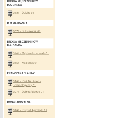
DROGA MĘCZENNIKÓW
MAJDANKA
3131 - Dulęby 01
D.M.MAJDANKA
3371 - Sulisławicka 01
DROGA MĘCZENNIKÓW
MAJDANKA
3141 - Majdanek - pomnik 01
3151 - Majdanek 01
FRANCZAKA "LALKA"
3261 - Park Naukowo -
Technologiczny 01
3271 - Dobrzańskiego 01
DOŚWIADCZALNA
3281 - Instytut Agrofizyki 01