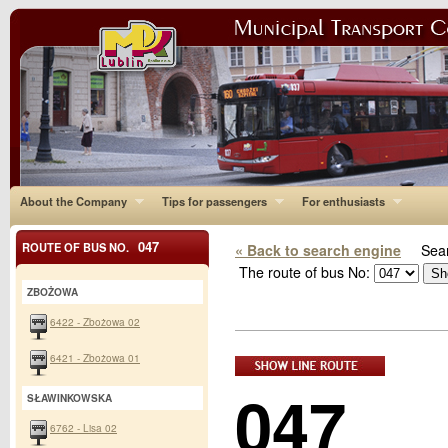
About the Company
Tips for passengers
For enthusiasts
047
ROUTE OF BUS NO.
« Back to search engine
Sear
The route of bus No:
ZBOŻOWA
6422 - Zbożowa 02
6421 - Zbożowa 01
047
SŁAWINKOWSKA
6762 - Lisa 02