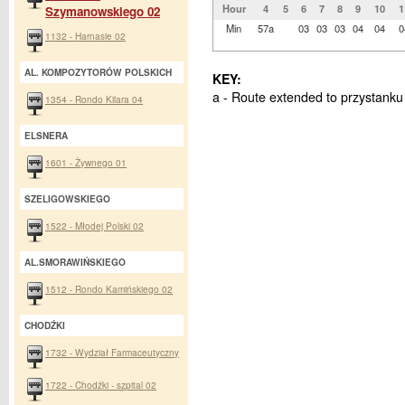
Hour
4
5
6
7
8
9
10
1
Szymanowskiego 02
Min
57a
03
03
03
04
04
0
1132 - Harnasie 02
AL. KOMPOZYTORÓW POLSKICH
KEY:
a - Route extended to przystanku
1354 - Rondo Kilara 04
ELSNERA
1601 - Żywnego 01
SZELIGOWSKIEGO
1522 - Młodej Polski 02
AL.SMORAWIŃSKIEGO
1512 - Rondo Kamińskiego 02
CHODŹKI
1732 - Wydział Farmaceutyczny
1722 - Chodźki - szpital 02