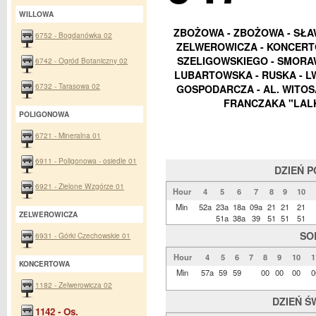
WILLOWA
ZBOŻOWA - ZBOŻOWA - SŁA
6752 - Bogdanówka 02
ZELWEROWICZA - KONCERTO
SZELIGOWSKIEGO - SMORAW
6742 - Ogród Botaniczny 02
LUBARTOWSKA - RUSKA - L
6732 - Tarasowa 02
GOSPODARCZA - AL. WITOS
FRANCZAKA "LALK
POLIGONOWA
6721 - Mineralna 01
6911 - Poligonowa - osiedle 01
DZIEŃ 
6921 - Zielone Wzgórze 01
Hour
4
5
6
7
8
9
10
Min
52a
23a
18a
09a
21
21
21
ZELWEROWICZA
51a
38a
39
51
51
51
SO
6931 - Górki Czechowskie 01
Hour
4
5
6
7
8
9
10
1
KONCERTOWA
Min
57a
59
59
00
00
00
0
1182 - Zelwerowicza 02
DZIEŃ Ś
1142 - Os.