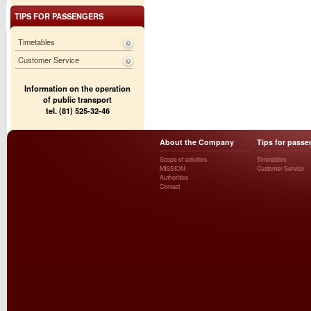
TIPS FOR PASSENGERS
Timetables
Customer Service
Information on the operation
of public transport
tel. (81) 525-32-46
About the Company
Tips for passe
Scope of activities
Timetables
MISSION
Customer Service
Authorities
Contact