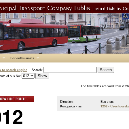
s
For enthusiasts
k to search engine
Search:
oute of bus No:
The timetables are valid from 202
Direction:
Bus stop:
012
Konopnica - las
1252 - Czechowska