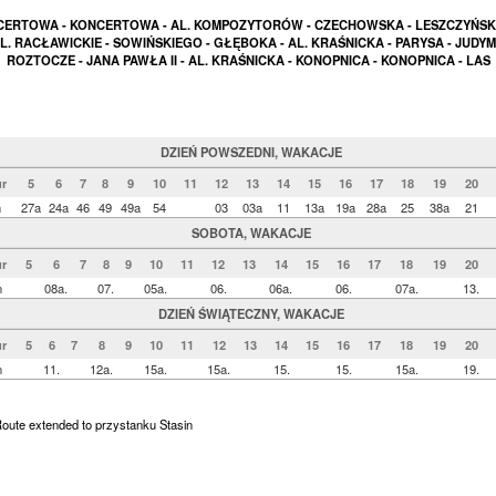
ERTOWA - KONCERTOWA - AL. KOMPOZYTORÓW - CZECHOWSKA - LESZCZYŃSK
AL. RACŁAWICKIE - SOWIŃSKIEGO - GŁĘBOKA - AL. KRAŚNICKA - PARYSA - JUDYM
ROZTOCZE - JANA PAWŁA II - AL. KRAŚNICKA - KONOPNICA - KONOPNICA - LAS
DZIEŃ POWSZEDNI, WAKACJE
r
5
6
7
8
9
10
11
12
13
14
15
16
17
18
19
20
n
27a
24a
46
49
49a
54
03
03a
11
13a
19a
28a
25
38a
21
SOBOTA, WAKACJE
r
5
6
7
8
9
10
11
12
13
14
15
16
17
18
19
20
n
08a.
07.
05a.
06.
06a.
06.
07a.
13.
DZIEŃ ŚWIĄTECZNY, WAKACJE
r
5
6
7
8
9
10
11
12
13
14
15
16
17
18
19
20
n
11.
12a.
15a.
15a.
15.
15.
15a.
19.
 Route extended to przystanku Stasin