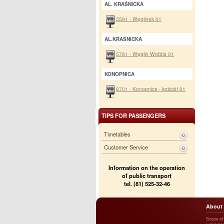
AL. KRAŚNICKA
5591 - Węglinek 01
AL.KRAŚNICKA
5781 - Węglin Wróbla 01
KONOPNICA
8701 - Konopnica - kościół 01
TIPS FOR PASSENGERS
Timetables
Customer Service
Information on the operation
of public transport
tel. (81) 525-32-46
About
Scope of a