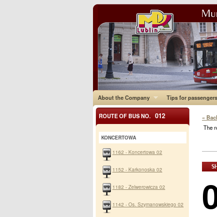
About the Company
Tips for passenger
012
ROUTE OF BUS NO.
« Bac
The r
KONCERTOWA
1162 - Koncertowa 02
1152 - Karkonoska 02
1182 - Zelwerowicza 02
1142 - Os. Szymanowskiego 02