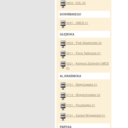
5903 - KUL 03
SOWIŃSKIEGO
5291 - UMCS 01
GŁĘBOKA
5303 - Park Akademicki 03
5211 - Pana Tadeusza 01
5221 - Kampus Zachodni UMCS
01
AL.KRAŚNICKA
5701 - Nałęczowska 01
5713 - Wojciechowska 03
5721 - Poczekajka 01
5731 - Szpital Wojewódzki 01
PARYSA