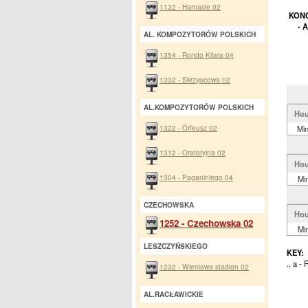
1132 - Harnasie 02
KONC
- 
AL. KOMPOZYTORÓW POLSKICH
1354 - Rondo Kilara 04
1332 - Skrzypcowa 02
AL.KOMPOZYTORÓW POLSKICH
Hou
1322 - Orfeusz 02
Mi
1312 - Oratoryjna 02
Hou
1304 - Paganiniego 04
Mi
CZECHOWSKA
Hou
1252 - Czechowska 02
Mi
LESZCZYŃSKIEGO
KEY:
., a -
1232 - Wieniawa stadion 02
AL.RACŁAWICKIE