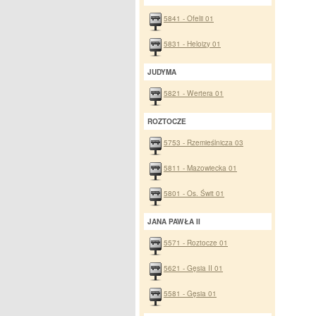
5841 - Ofelii 01
5831 - Heloizy 01
JUDYMA
5821 - Wertera 01
ROZTOCZE
5753 - Rzemieślnicza 03
5811 - Mazowiecka 01
5801 - Os. Świt 01
JANA PAWŁA II
5571 - Roztocze 01
5621 - Gęsia II 01
5581 - Gęsia 01