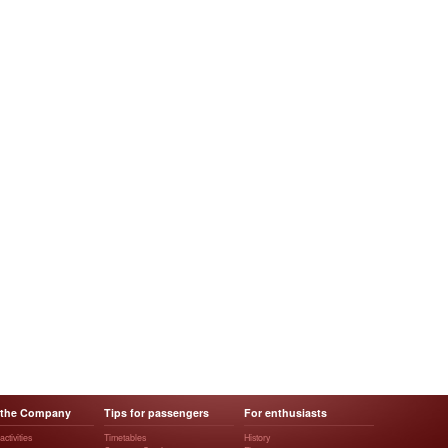
 the Company
Tips for passengers
For enthusiasts
ctivities
Timetables
History