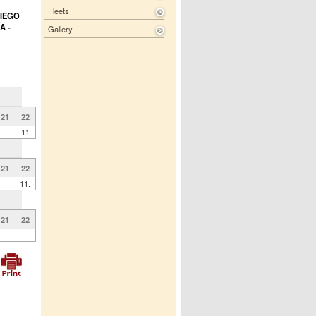
Fleets
IEGO
A -
Gallery
21
22
11
21
22
11.
21
22