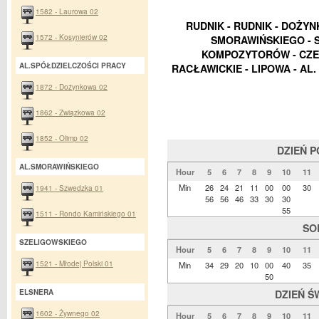
1582 - Laurowa 02
RUDNIK - RUDNIK - DOŻYN
1572 - Kosynierów 02
SMORAWIŃSKIEGO - S
KOMPOZYTORÓW - CZEC
AL.SPÓŁDZIELCZOŚCI PRACY
RACŁAWICKIE - LIPOWA - A
1872 - Dożynkowa 02
1862 - Związkowa 02
1852 - Olimp 02
DZIEŃ 
AL.SMORAWIŃSKIEGO
Hour
5
6
7
8
9
10
11
Min
26
24
21
11
00
00
30
1941 - Szwedzka 01
56
56
46
33
30
30
55
1511 - Rondo Kamińskiego 01
SO
SZELIGOWSKIEGO
Hour
5
6
7
8
9
10
11
1521 - Młodej Polski 01
Min
34
29
20
10
00
40
35
50
ELSNERA
DZIEŃ Ś
1602 - Żywnego 02
Hour
5
6
7
8
9
10
11