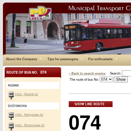
About the Company
Tips for passengers
For enthusiasts
074
ROUTE OF BUS NO.
« Back to search engine
Search:
The route of bus No:
RUDNIK
7302 - Rudnik 02
DOŻYNKOWA
074
1592 - Narcyzowa 02
1662 - Bluszczowa 02