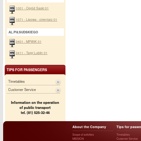
1001 - Ogród Saski 01
1071 - Lipowa - cmentarz 01
AL.PIŁSUDSKIEGO
3401 - MPWiK 01
3411 - Targi Lublin 01
TIPS FOR PASSENGERS
Timetables
Customer Service
Information on the operation
of public transport
tel. (81) 525-32-46
About the Company
Tips for passe
Scope of activities
Timetables
MISSION
Customer Service