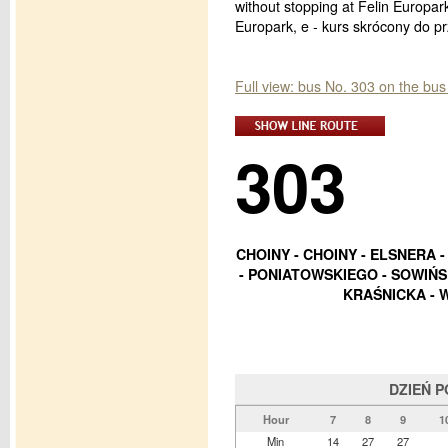
without stopping at Felin Europar
Europark, e - kurs skrócony do p
Full view: bus No. 303 on the bus
303
CHOINY - CHOINY - ELSNERA
- PONIATOWSKIEGO - SOWIŃSK
KRAŚNICKA - 
DZIEŃ 
Hour
7
8
9
1
Min
14
27
27