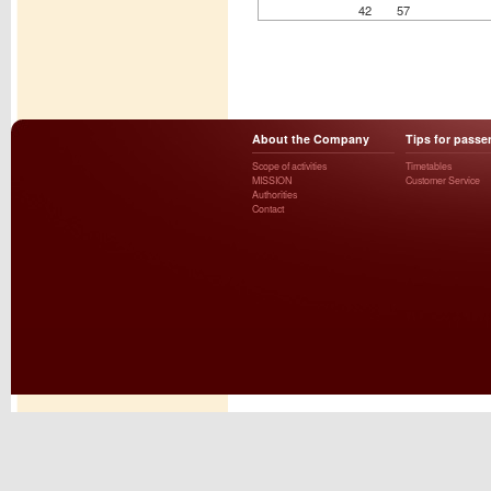
42
57
About the Company
Tips for passe
Scope of activities
Timetables
MISSION
Customer Service
Authorities
Contact