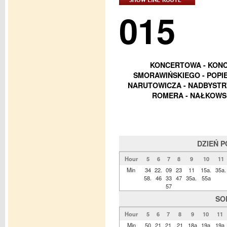
015
KONCERTOWA - KONC
SMORAWIŃSKIEGO - POPIEŁ
NARUTOWICZA - NADBYSTR
ROMERA - NAŁKOWSK
DZIEŃ 
Hour
5
6
7
8
9
10
11
Min
34
22.
09
23
11
15a.
35a.
58.
46
33
47
35a.
55a
57
SO
Hour
5
6
7
8
9
10
11
Min
50
21
21
21
18a
19a
19a