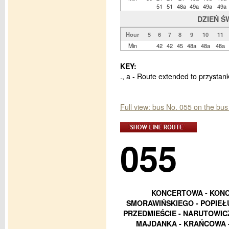
51
51
48a
49a
49a
49a
DZIEŃ Ś
Hour
5
6
7
8
9
10
11
Min
42
42
45
48a
48a
48a
KEY:
., a - Route extended to przysta
Full view: bus No. 055 on the bus
055
KONCERTOWA - KONC
SMORAWIŃSKIEGO - POPIEŁU
PRZEDMIEŚCIE - NARUTOWIC
MAJDANKA - KRAŃCOWA - 