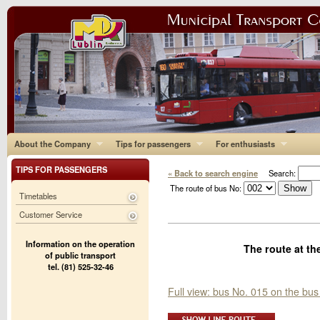
About the Company
Tips for passengers
For enthusiasts
TIPS FOR PASSENGERS
« Back to search engine
Search:
The route of bus No:
Timetables
Customer Service
Information on the operation
The route at th
of public transport
tel. (81) 525-32-46
Full view: bus No. 015 on the bus