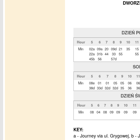
DWORZE
DZIEŃ 
Hour
5
6
7
8
9
10
11
Min
02a
09a
20
09d
21
35
15
22a
31b
44
33
55
55
45b
56
57d
SO
Hour
5
6
7
8
9
10
11
Min
08e
01
01
05
05
06
06
38d
33d
32d
32d
35
36
36
DZIEŃ Ś
Hour
5
6
7
8
9
10
11
Min
08
04
08
09
09
09
09
KEY:
a - Journey via ul. Grygowej, b - 