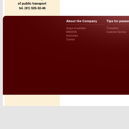
of public transport
tel. (81) 525-32-46
About the Company
Tips for passe
Scope of activities
Timetables
MISSION
Customer Service
Authorities
Contact