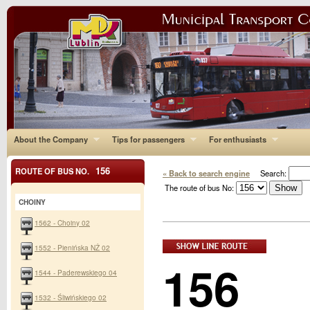
About the Company
Tips for passengers
For enthusiasts
156
ROUTE OF BUS NO.
« Back to search engine
Search:
The route of bus No:
CHOINY
1562 - Choiny 02
1552 - Pienińska NŻ 02
156
1544 - Paderewskiego 04
1532 - Śliwińskiego 02