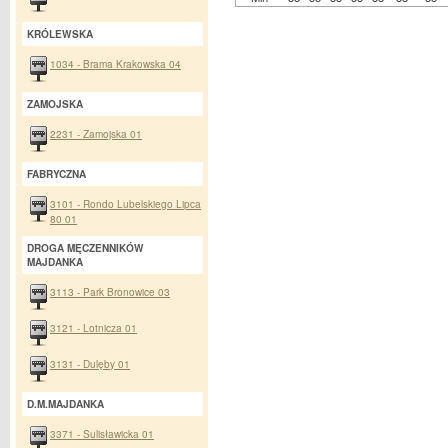
KRÓLEWSKA
1034 - Brama Krakowska 04
ZAMOJSKA
2231 - Zamojska 01
FABRYCZNA
3101 - Rondo Lubelskiego Lipca
80 01
DROGA MĘCZENNIKÓW
MAJDANKA
3113 - Park Bronowice 03
3121 - Lotnicza 01
3131 - Dulęby 01
D.M.MAJDANKA
3371 - Sulisławicka 01