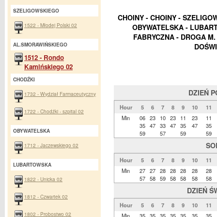
SZELIGOWSKIEGO
CHOINY - CHOINY - SZELIGO
1522 - Młodej Polski 02
OBYWATELSKA - LUBART
FABRYCZNA - DROGA M.
AL.SMORAWIŃSKIEGO
DOŚWI
1512 - Rondo
Kamińskiego 02
CHODŹKI
DZIEŃ 
1732 - Wydział Farmaceutyczny
Hour
5
6
7
8
9
10
11
1722 - Chodźki - szpital 02
Min
06
23
10
23
11
23
11
35
47
33
47
35
47
35
OBYWATELSKA
59
57
59
59
SO
1712 - Jaczewskiego 02
Hour
5
6
7
8
9
10
11
LUBARTOWSKA
Min
27
27
28
28
28
28
28
57
58
59
58
58
58
58
1822 - Unicka 02
DZIEŃ Ś
1812 - Czwartek 02
Hour
5
6
7
8
9
10
11
1802 - Probostwo 02
Min
35
35
35
35
35
35
35