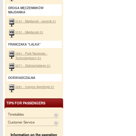
DROGA MĘCZENNIKÓW
MAJDANKA
3141 - Majdanek - pomnik 01
3151 - Majdanek 01
FRANCZAKA "LALKA"
3261 - Park Naukowo -
Technologiczny 01
3271 - Dobrzańskiego 01
DOŚWIADCZALNA
3281 - Instytut Agrofizyki 01
TIPS FOR PASSENGERS
Timetables
Customer Service
Information on the operation