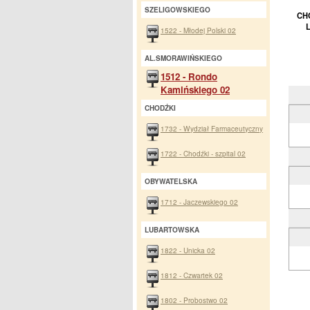
SZELIGOWSKIEGO
CH
1522 - Młodej Polski 02
AL.SMORAWIŃSKIEGO
1512 - Rondo
Kamińskiego 02
CHODŹKI
1732 - Wydział Farmaceutyczny
1722 - Chodźki - szpital 02
OBYWATELSKA
1712 - Jaczewskiego 02
LUBARTOWSKA
1822 - Unicka 02
1812 - Czwartek 02
1802 - Probostwo 02