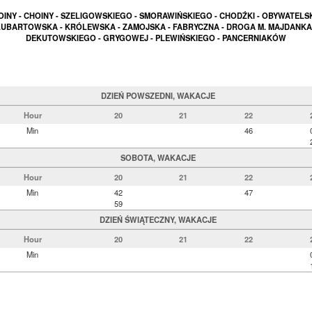
OINY - CHOINY - SZELIGOWSKIEGO - SMORAWIŃSKIEGO - CHODŹKI - OBYWATELSK
LUBARTOWSKA - KRÓLEWSKA - ZAMOJSKA - FABRYCZNA - DROGA M. MAJDANKA 
DEKUTOWSKIEGO - GRYGOWEJ - PLEWIŃSKIEGO - PANCERNIAKÓW
DZIEŃ POWSZEDNI, WAKACJE
Hour
20
21
22
Min
46
SOBOTA, WAKACJE
Hour
20
21
22
Min
42
47
59
DZIEŃ ŚWIĄTECZNY, WAKACJE
Hour
20
21
22
Min