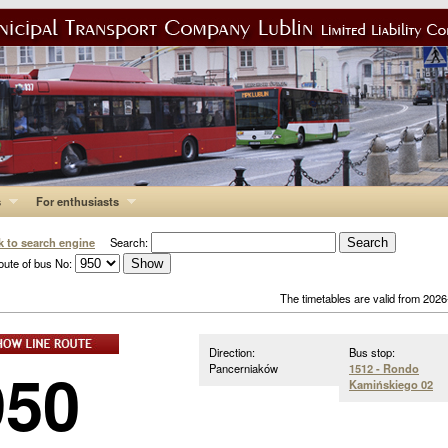
s
For enthusiasts
k to search engine
Search:
oute of bus No:
The timetables are valid from 202
Direction:
Bus stop:
950
Pancerniaków
1512 - Rondo
Kamińskiego 02