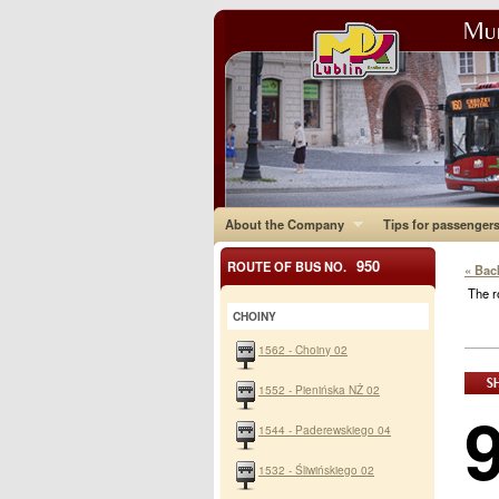
About the Company
Tips for passenger
950
ROUTE OF BUS NO.
« Bac
The r
CHOINY
1562 - Choiny 02
1552 - Pienińska NŻ 02
1544 - Paderewskiego 04
1532 - Śliwińskiego 02