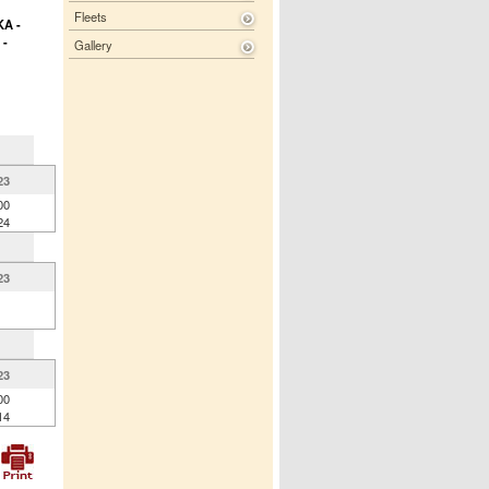
Fleets
A -
-
Gallery
23
00
24
23
23
00
14