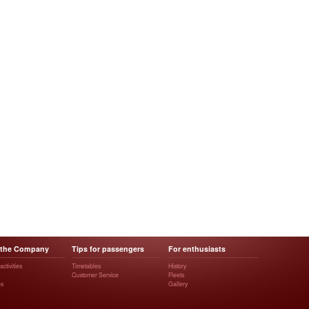
 the Company
Tips for passengers
For enthusiasts
ctivities
Timetables
History
Customer Service
Fleets
es
Gallery