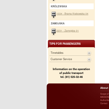
KRÓLEWSKA
1034 - Brama Krakowska 04
ZAMOJSKA
2231 - Zamojska 01
TIPS FOR PASSENGERS
Timetables
Customer Service
Information on the operation
of public transport
tel. (81) 525-32-46
About
Scope of a
MISSION
Authoriti
Contact