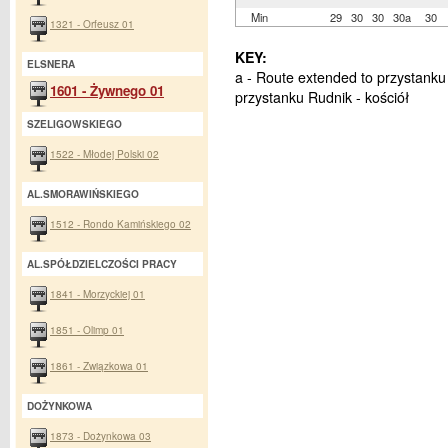
Min
29
30
30
30a
30
1321 - Orfeusz 01
KEY:
ELSNERA
a - Route extended to przystanku 
1601 - Żywnego 01
przystanku Rudnik - kościół
SZELIGOWSKIEGO
1522 - Młodej Polski 02
AL.SMORAWIŃSKIEGO
1512 - Rondo Kamińskiego 02
AL.SPÓŁDZIELCZOŚCI PRACY
1841 - Morzyckiej 01
1851 - Olimp 01
1861 - Związkowa 01
DOŻYNKOWA
1873 - Dożynkowa 03