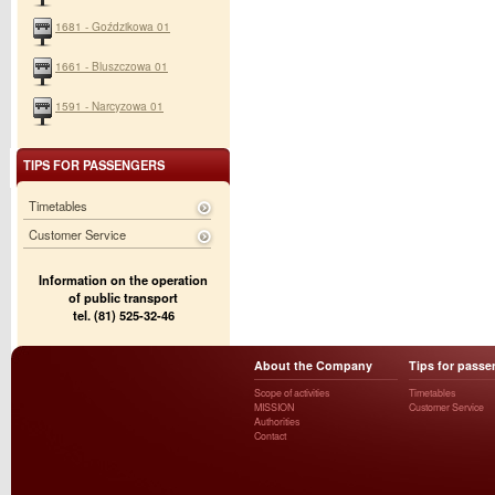
1681 - Goździkowa 01
1661 - Bluszczowa 01
1591 - Narcyzowa 01
TIPS FOR PASSENGERS
Timetables
Customer Service
Information on the operation
of public transport
tel. (81) 525-32-46
About the Company
Tips for passe
Scope of activities
Timetables
MISSION
Customer Service
Authorities
Contact