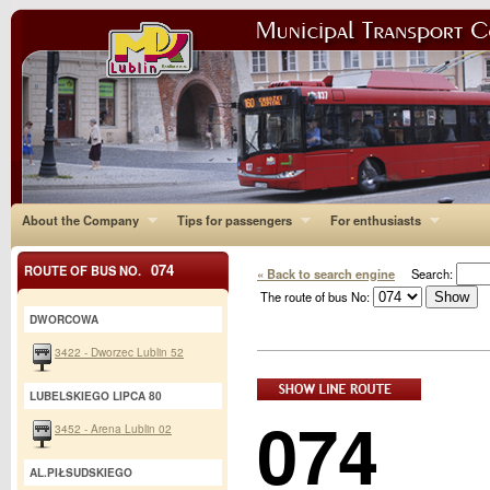
About the Company
Tips for passengers
For enthusiasts
074
ROUTE OF BUS NO.
« Back to search engine
Search:
The route of bus No:
DWORCOWA
3422 - Dworzec Lublin 52
LUBELSKIEGO LIPCA 80
074
3452 - Arena Lublin 02
AL.PIŁSUDSKIEGO