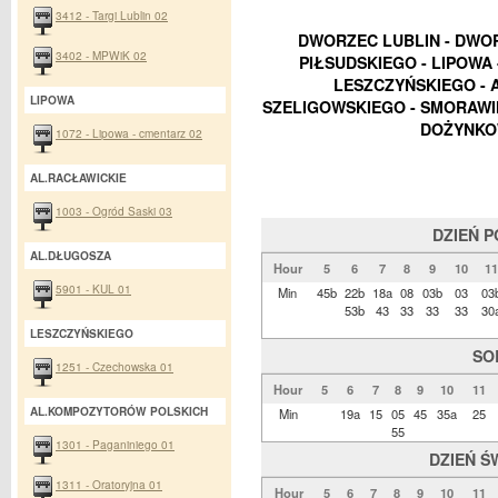
3412 - Targi Lublin 02
DWORZEC LUBLIN - DWOR
3402 - MPWiK 02
PIŁSUDSKIEGO - LIPOWA 
LESZCZYŃSKIEGO - 
LIPOWA
SZELIGOWSKIEGO - SMORAWIŃ
DOŻYNKOW
1072 - Lipowa - cmentarz 02
AL.RACŁAWICKIE
1003 - Ogród Saski 03
DZIEŃ 
AL.DŁUGOSZA
Hour
5
6
7
8
9
10
11
5901 - KUL 01
Min
45b
22b
18a
08
03b
03
03
53b
43
33
33
33
30
LESZCZYŃSKIEGO
SO
1251 - Czechowska 01
Hour
5
6
7
8
9
10
11
AL.KOMPOZYTORÓW POLSKICH
Min
19a
15
05
45
35a
25
55
1301 - Paganiniego 01
DZIEŃ Ś
1311 - Oratoryjna 01
Hour
5
6
7
8
9
10
11