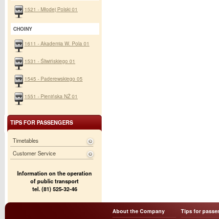
1521 - Młodej Polski 01
CHOINY
1611 - Akademia W. Pola 01
1531 - Śliwińskiego 01
1545 - Paderewskiego 05
1551 - Pienińska NŻ 01
TIPS FOR PASSENGERS
Timetables
Customer Service
Information on the operation
of public transport
tel. (81) 525-32-46
About the Company
Tips for passe