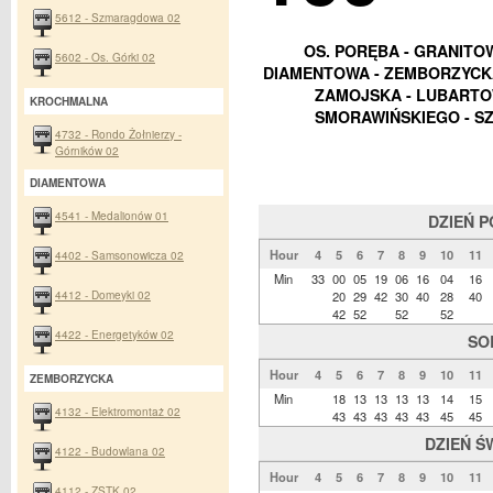
5612 - Szmaragdowa 02
OS. PORĘBA - GRANITOW
5602 - Os. Górki 02
DIAMENTOWA - ZEMBORZYCKA
ZAMOJSKA - LUBARTOW
KROCHMALNA
SMORAWIŃSKIEGO - SZ
4732 - Rondo Żołnierzy -
Górników 02
DIAMENTOWA
4541 - Medalionów 01
DZIEŃ 
Hour
4
5
6
7
8
9
10
11
4402 - Samsonowicza 02
Min
33
00
05
19
06
16
04
16
4412 - Domeyki 02
20
29
42
30
40
28
40
42
52
52
52
4422 - Energetyków 02
SO
Hour
4
5
6
7
8
9
10
11
ZEMBORZYCKA
Min
18
13
13
13
13
14
15
4132 - Elektromontaż 02
43
43
43
43
43
45
45
DZIEŃ Ś
4122 - Budowlana 02
Hour
4
5
6
7
8
9
10
11
4112 - ZSTK 02