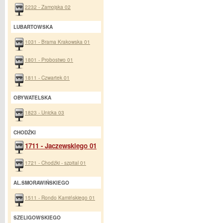
2232 - Zamojska 02
LUBARTOWSKA
1031 - Brama Krakowska 01
1801 - Probostwo 01
1811 - Czwartek 01
OBYWATELSKA
1823 - Unicka 03
CHODŹKI
1711 - Jaczewskiego 01
1721 - Chodźki - szpital 01
AL.SMORAWIŃSKIEGO
1511 - Rondo Kamińskiego 01
SZELIGOWSKIEGO