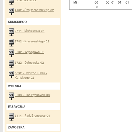
Min
00
00
01
01
01
50
4102 - Świętochowskiego 02
KUNICKIEGO
3744 - Mickiewicza 04
3782 - Kraszewskiego 02
3732 - Wyścigowa 02
3722 - Dąbrowska 02
3692 - Dworzec Lublin -
Kunickiego 02
WOLSKA
3703 - Plac Bychawski 03
FABRYCZNA
3114 - Park Bronowice 04
ZAMOJSKA