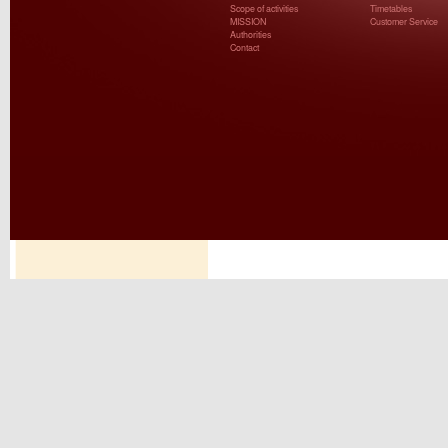
Scope of activities
Timetables
MISSION
Customer Service
Authorities
Contact