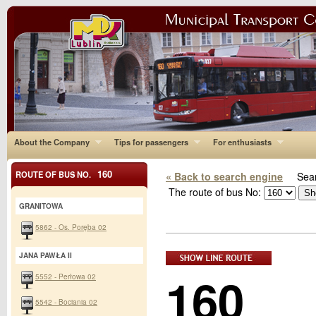
About the Company
Tips for passengers
For enthusiasts
160
ROUTE OF BUS NO.
« Back to search engine
Sear
The route of bus No:
GRANITOWA
5862 - Os. Poręba 02
JANA PAWŁA II
160
5552 - Perłowa 02
5542 - Bociania 02