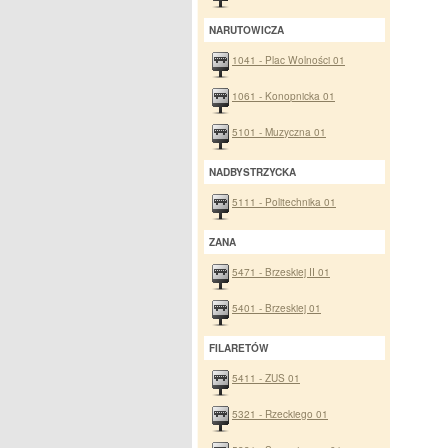
NARUTOWICZA
1041 - Plac Wolności 01
1061 - Konopnicka 01
5101 - Muzyczna 01
NADBYSTRZYCKA
5111 - Politechnika 01
ZANA
5471 - Brzeskiej II 01
5401 - Brzeskiej 01
FILARETÓW
5411 - ZUS 01
5321 - Rzeckiego 01