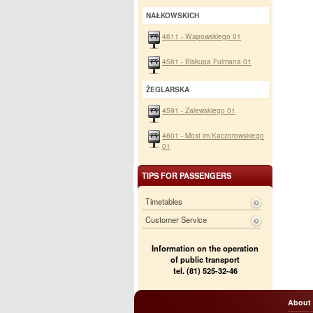
NAŁKOWSKICH
4611 - Wapowskiego 01
4581 - Biskupa Fulmana 01
ŻEGLARSKA
4591 - Zalewskiego 01
4601 - Most im.Kaczorowskiego
01
TIPS FOR PASSENGERS
Timetables
Customer Service
Information on the operation
of public transport
tel. (81) 525-32-46
About