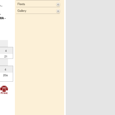
Fleets
 -
Gallery
-
WA -
4
21
4
20a