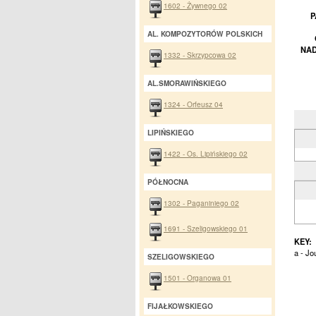
1602 - Żywnego 02
P
AL. KOMPOZYTORÓW POLSKICH
NAD
1332 - Skrzypcowa 02
AL.SMORAWIŃSKIEGO
1324 - Orfeusz 04
LIPIŃSKIEGO
1422 - Os. Lipińskiego 02
PÓŁNOCNA
1302 - Paganiniego 02
1691 - Szeligowskiego 01
KEY:
a - Jo
SZELIGOWSKIEGO
1501 - Organowa 01
FIJAŁKOWSKIEGO