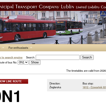
s
For enthusiasts
k to search engine
Search:
oute of bus No:
The timetables are valid from 202
Direction:
Bus stop:
0N1
Żeglarska
1812 - Czwartek 02