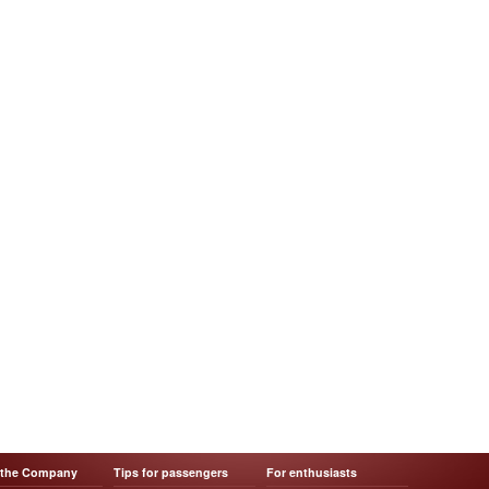
 the Company
Tips for passengers
For enthusiasts