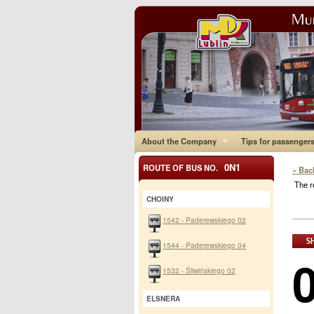
About the Company
Tips for passenger
0N1
ROUTE OF BUS NO.
« Bac
The r
CHOINY
1542 - Paderewskiego 02
1544 - Paderewskiego 04
1532 - Śliwińskiego 02
ELSNERA