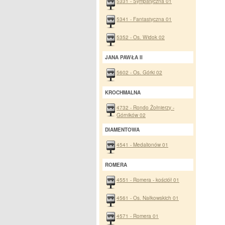
5331 - Sympatyczna 01
5341 - Fantastyczna 01
5352 - Os. Widok 02
JANA PAWŁA II
5602 - Os. Górki 02
KROCHMALNA
4732 - Rondo Żołnierzy -
Górników 02
DIAMENTOWA
4541 - Medalionów 01
ROMERA
4551 - Romera - kościół 01
4561 - Os. Nałkowskich 01
4571 - Romera 01