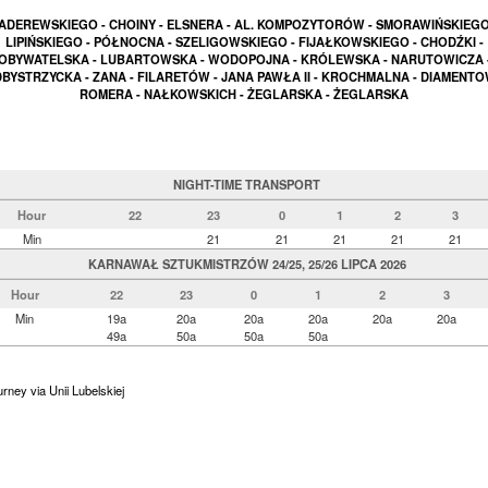
ADEREWSKIEGO - CHOINY - ELSNERA - AL. KOMPOZYTORÓW - SMORAWIŃSKIEGO
LIPIŃSKIEGO - PÓŁNOCNA - SZELIGOWSKIEGO - FIJAŁKOWSKIEGO - CHODŹKI -
OBYWATELSKA - LUBARTOWSKA - WODOPOJNA - KRÓLEWSKA - NARUTOWICZA 
BYSTRZYCKA - ZANA - FILARETÓW - JANA PAWŁA II - KROCHMALNA - DIAMENTO
ROMERA - NAŁKOWSKICH - ŻEGLARSKA - ŻEGLARSKA
NIGHT-TIME TRANSPORT
Hour
22
23
0
1
2
3
Min
21
21
21
21
21
KARNAWAŁ SZTUKMISTRZÓW 24/25, 25/26 LIPCA 2026
Hour
22
23
0
1
2
3
Min
19a
20a
20a
20a
20a
20a
49a
50a
50a
50a
urney via Unii Lubelskiej