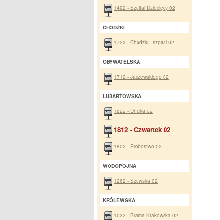
1492 - Szpital Dziecięcy 02
CHODŹKI
1722 - Chodźki - szpital 02
OBYWATELSKA
1712 - Jaczewskiego 02
LUBARTOWSKA
1822 - Unicka 02
1812 - Czwartek 02
1802 - Probostwo 02
WODOPOJNA
1262 - Szewska 02
KRÓLEWSKA
1032 - Brama Krakowska 02