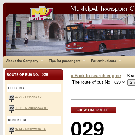
About the Company
Tips for passengers
For enthusiasts
029
ROUTE OF BUS NO.
« Back to search engine
Sear
The route of bus No:
HERBERTA
4222 - Herberta 02
4202 - Młodzieżowa 02
029
KUNICKIEGO
3744 - Mickiewicza 04