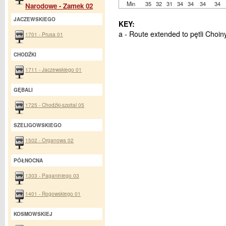
Min
35
32
31
34
34
34
34
Narodowe - Zamek 02
JACZEWSKIEGO
KEY:
a - Route extended to pętli Choin
1701 - Prusa 01
CHODŹKI
1711 - Jaczewskiego 01
GĘBALI
1725 - Chodźki-szpital 05
SZELIGOWSKIEGO
1502 - Organowa 02
PÓŁNOCNA
1303 - Paganiniego 03
1401 - Rogowskiego 01
KOSMOWSKIEJ