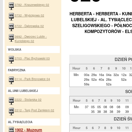
3782 - Kraszewskiego 02
HERBERTA - HERBERTA - KUNI
3732 - Wyścigowa 02
LUBELSKIEJ - AL. TYSIĄCLEC
SZELIGOWSKIEGO - PÓŁNOCN
3722 - Dąbrowska 02
KOMPOZYTORÓW - ELS
3692 - Dworzec Lublin -
Kunickiego 02
WOLSKA
3703 - Plac Bychawski 03
DZIEŃ 
Hour
5
6
7
8
9
10
1
FABRYCZNA
Min
00a
29a
16a
04a
32a
12a
3
3114 - Park Bronowice 04
29a
52a
40a
28a
52a
59a
52a
SO
AL.UNII LUBELSKIEJ
2222 - Stolarska 02
Hour
5
6
7
8
9
10
11
Min
37
05
05
08
08
08
09
2212 - Targ Pod Zamkiem 02
35
38
38
38
39
39
DZIEŃ Ś
AL.TYSIĄCLECIA
Hour
5
6
7
8
9
10
11
1902 - Muzeum