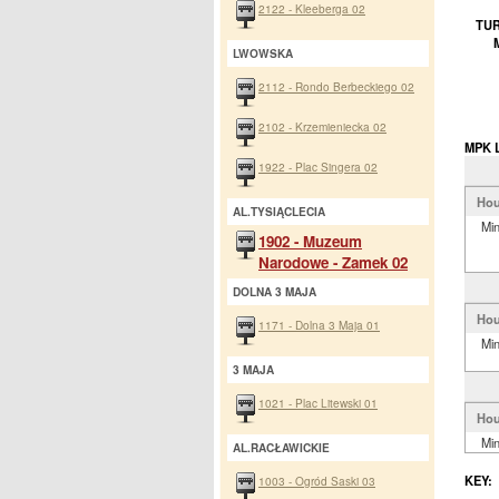
2122 - Kleeberga 02
TUR
LWOWSKA
2112 - Rondo Berbeckiego 02
2102 - Krzemieniecka 02
MPK L
1922 - Plac Singera 02
Hou
AL.TYSIĄCLECIA
Mi
1902 - Muzeum
Narodowe - Zamek 02
DOLNA 3 MAJA
Hou
1171 - Dolna 3 Maja 01
Mi
3 MAJA
1021 - Plac Litewski 01
Hou
Mi
AL.RACŁAWICKIE
KEY:
1003 - Ogród Saski 03
.