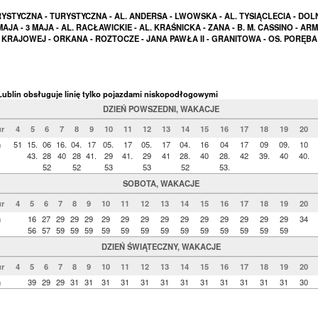
YSTYCZNA - TURYSTYCZNA - AL. ANDERSA - LWOWSKA - AL. TYSIĄCLECIA - DOL
MAJA - 3 MAJA - AL. RACŁAWICKIE - AL. KRAŚNICKA - ZANA - B. M. CASSINO - ARMI
KRAJOWEJ - ORKANA - ROZTOCZE - JANA PAWŁA II - GRANITOWA - OS. PORĘBA
ublin obsługuje linię tylko pojazdami niskopodłogowymi
DZIEŃ POWSZEDNI, WAKACJE
r
4
5
6
7
8
9
10
11
12
13
14
15
16
17
18
19
20
n
51
15.
06
16.
04.
17
05.
17
05.
17
04.
16
04
17
09
09.
10
43.
28
40
28
41.
29
41.
29
41
28.
40
28.
42
39.
40
40.
52
52
53
53
52
53.
SOBOTA, WAKACJE
r
4
5
6
7
8
9
10
11
12
13
14
15
16
17
18
19
20
n
16
27
29
29
29
29
29
29
29
29
29
29
29
29
29
34
56
57
59
59
59
59
59
59
59
59
59
59
59
59
59
DZIEŃ ŚWIĄTECZNY, WAKACJE
r
4
5
6
7
8
9
10
11
12
13
14
15
16
17
18
19
20
n
39
29
29
31
31
31
31
31
31
31
31
31
31
31
31
30