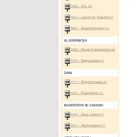
5903 - KUL 03
5911 - Liceum im. Staszica 01
5921 - Spadochroniarzy 01
AL.KRAŚNICKA
5933 - Rondo Krwiodawców 03
5701 - Nałęczowska 01
ZANA
5711 - Wojciechowska 01
5451 - Krasińskiego 01
BOHATERÓW M. CASSINO
5441 - Zana Leclerc 01
5511 - Skrzetuskiego 01