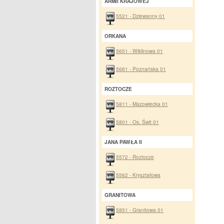
ARMII KRAJOWEJ
5521 - Dziewanny 01
ORKANA
5651 - Wiklinowa 01
5661 - Poznańska 01
ROZTOCZE
5811 - Mazowiecka 01
5801 - Os. Świt 01
JANA PAWŁA II
5572 - Roztocze
5562 - Kryształowa
GRANITOWA
5851 - Granitowa 01