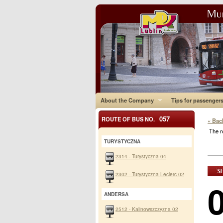
About the Company
Tips for passenger
057
ROUTE OF BUS NO.
« Bac
The r
TURYSTYCZNA
2314 - Turystyczna 04
2302 - Turystyczna Leclerc 02
ANDERSA
2512 - Kalinowszczyzna 02