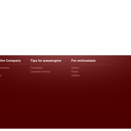
 the Company
Tips for passengers
For enthusiasts
ctivities
Timetables
History
Customer Service
Fleets
es
Gallery