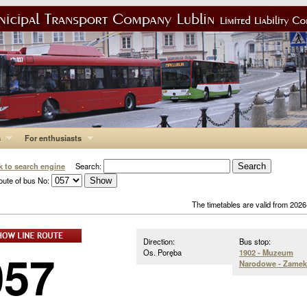
s
For enthusiasts
k to search engine
Search:
oute of bus No:
The timetables are valid from 202
Direction:
Bus stop:
057
Os. Poręba
1902 - Muzeum
Narodowe - Zamek