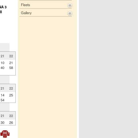
Fleets
NA 3
I
Gallery
21
22
10
21
40
58
21
22
14
25
54
21
22
30
26