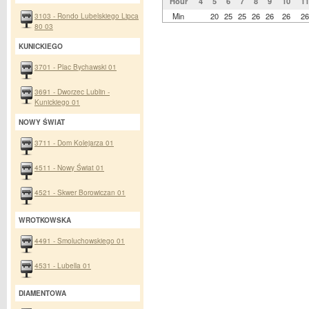
Hour
4
5
6
7
8
9
10
11
3103 - Rondo Lubelskiego Lipca
Min
20
25
25
26
26
26
26
80 03
KUNICKIEGO
3701 - Plac Bychawski 01
3691 - Dworzec Lublin -
Kunickiego 01
NOWY ŚWIAT
3711 - Dom Kolejarza 01
4511 - Nowy Świat 01
4521 - Skwer Borowiczan 01
WROTKOWSKA
4491 - Smoluchowskiego 01
4531 - Lubella 01
DIAMENTOWA