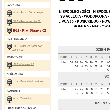
LWOWSKA
NIEPODLEGŁOŚCI - NIEPODL
2112 - Rondo Berbeckiego 02
TYSIĄCLECIA - WODOPOJNA -
LIPCA 80 - KUNICKIEGO - N
2102 - Krzemieniecka 02
ROMERA - NAŁKOWSK
1922 - Plac Singera 02
AL.TYSIĄCLECIA
1902 - Muzeum Narodowe -
DZIEŃ 
Zamek 02
Hour
4
5
6
7
8
9
10
11
WODOPOJNA
Min
54
24
20
09
20
08
20
08
1262 - Szewska 02
54
45
33
44
32
44
32
57
56
56
KRÓLEWSKA
SO
1034 - Brama Krakowska 04
Hour
4
5
6
7
8
9
10
11
Min
25
25
26
26
26
26
26
ZAMOJSKA
55
55
56
56
56
56
56
2231 - Zamojska 01
DZIEŃ Ś
LUBELSKIEGO LIPCA 80