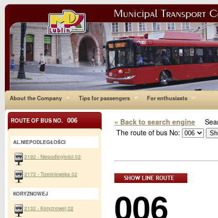
About the Company
Tips for passengers
For enthusiasts
006
ROUTE OF BUS NO.
« Back to search engine
Sear
The route of bus No:
AL.NIEPODLEGŁOŚCI
2192 - Niepodległości 02
2172 - Trześniowska 02
006
KORYZNOWEJ
2132 - Koryznowej 02