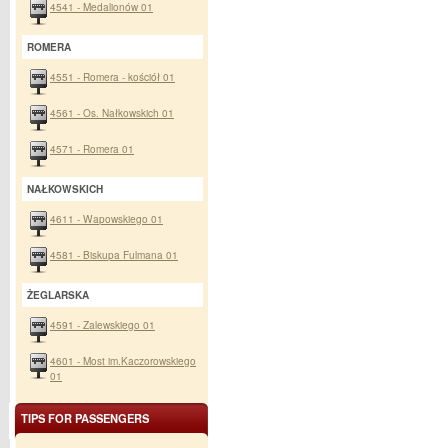
4541 - Medalionów 01
ROMERA
4551 - Romera - kościół 01
4561 - Os. Nałkowskich 01
4571 - Romera 01
NAŁKOWSKICH
4611 - Wapowskiego 01
4581 - Biskupa Fulmana 01
ŻEGLARSKA
4591 - Zalewskiego 01
4601 - Most im.Kaczorowskiego
01
TIPS FOR PASSENGERS