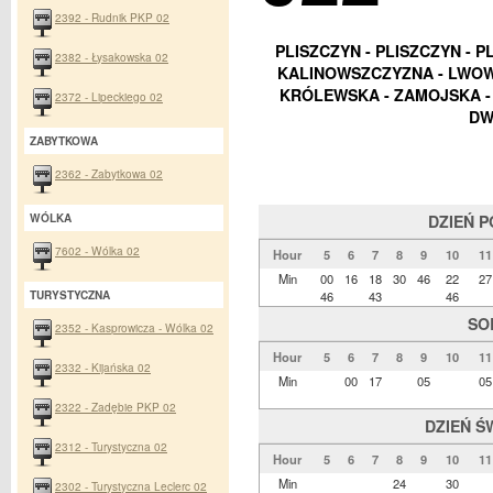
2392 - Rudnik PKP 02
PLISZCZYN - PLISZCZYN - 
2382 - Łysakowska 02
KALINOWSZCZYZNA - LWOWS
KRÓLEWSKA - ZAMOJSKA - 
2372 - Lipeckiego 02
DW
ZABYTKOWA
2362 - Zabytkowa 02
WÓLKA
DZIEŃ 
7602 - Wólka 02
Hour
5
6
7
8
9
10
11
Min
00
16
18
30
46
22
27
TURYSTYCZNA
46
43
46
SO
2352 - Kasprowicza - Wólka 02
Hour
5
6
7
8
9
10
11
2332 - Kijańska 02
Min
00
17
05
05
2322 - Zadębie PKP 02
DZIEŃ Ś
2312 - Turystyczna 02
Hour
5
6
7
8
9
10
11
Min
24
30
2302 - Turystyczna Leclerc 02