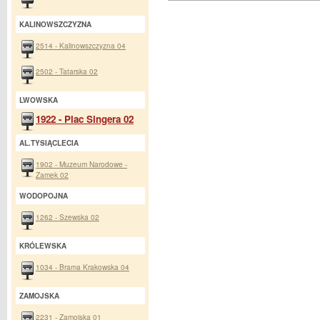
KALINOWSZCZYZNA
2514 - Kalinowszczyzna 04
2502 - Tatarska 02
LWOWSKA
1922 - Plac Singera 02
AL.TYSIĄCLECIA
1902 - Muzeum Narodowe -
Zamek 02
WODOPOJNA
1262 - Szewska 02
KRÓLEWSKA
1034 - Brama Krakowska 04
ZAMOJSKA
2231 - Zamojska 01