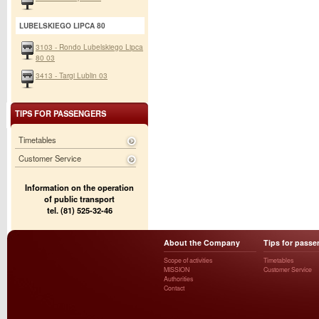
LUBELSKIEGO LIPCA 80
3103 - Rondo Lubelskiego Lipca
80 03
3413 - Targi Lublin 03
TIPS FOR PASSENGERS
Timetables
Customer Service
Information on the operation
of public transport
tel. (81) 525-32-46
About the Company
Tips for passe
Scope of activities
Timetables
MISSION
Customer Service
Authorities
Contact