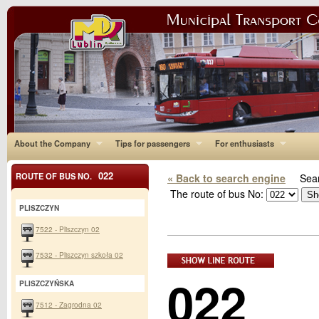
About the Company
Tips for passengers
For enthusiasts
022
ROUTE OF BUS NO.
« Back to search engine
Sear
The route of bus No:
PLISZCZYN
7522 - Pliszczyn 02
7532 - Pliszczyn szkoła 02
022
PLISZCZYŃSKA
7512 - Zagrodna 02