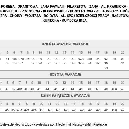
. PORĘBA - GRANITOWA - JANA PAWŁA II - FILARETÓW - ZANA - AL. KRAŚNICKA - 
IKORSKIEGO - PÓŁNOCNA - KOSMOWSKIEJ - KONCERTOWA - AL. KOMPOZYTORÓW
ERA - CHOINY - WOJTASA - DO DYSA - AL. SPÓŁDZIELCZOŚCI PRACY - NASUTOW
KUPIECKA - KUPIECKA IKEA
DZIEŃ POWSZEDNI, WAKACJE
r
5
6
7
8
9
10
11
12
13
14
15
16
17
18
19
20
n
31
25a
27a
28
00
00
00
00
00
00
03a
04a
03
02
29
01
55
51a
57
30
30
30
30
30
33
34a
34
32
30
31
59
SOBOTA, WAKACJE
r
5
6
7
8
9
10
11
12
13
14
15
16
17
18
19
20
n
45
35
40a
40
40
41
41
41
41
41
41
40
40
40
40a
40
DZIEŃ ŚWIĄTECZNY, WAKACJE
r
5
6
7
8
9
10
11
12
13
14
15
16
17
18
19
20
n
45
35
40a
42a
42a
42
42
42
42
42
42
42
42
42
42a
42
 Route extended to Elizówka-giełda z pominięciem ul. Nasutowskiej i Kupieckiej