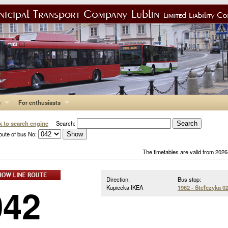
s
For enthusiasts
k to search engine
Search:
oute of bus No:
The timetables are valid from 202
Direction:
Bus stop:
042
Kupiecka IKEA
1962 - Stefczyka 0