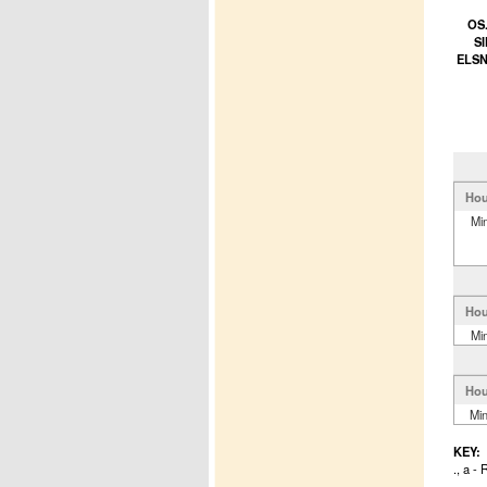
OS
S
ELSN
Hou
Mi
Hou
Mi
Hou
Mi
KEY:
., a -