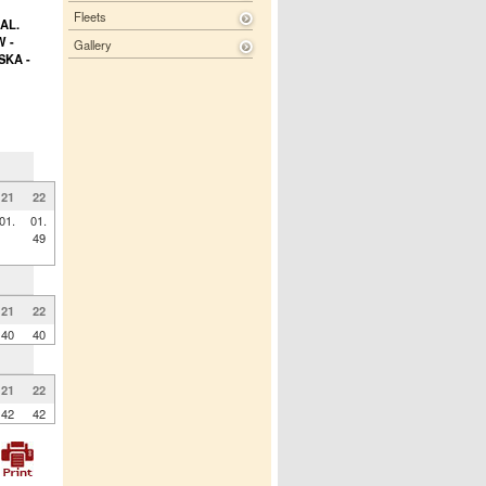
Fleets
AL.
 -
Gallery
SKA -
21
22
01.
01.
49
21
22
40
40
21
22
42
42