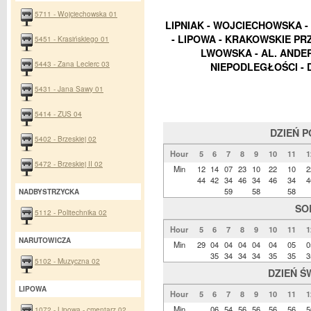
5711 - Wojciechowska 01
LIPNIAK - WOJCIECHOWSKA -
- LIPOWA - KRAKOWSKIE PRZE
5451 - Krasińskiego 01
LWOWSKA - AL. ANDE
5443 - Zana Leclerc 03
NIEPODLEGŁOŚCI - 
5431 - Jana Sawy 01
5414 - ZUS 04
DZIEŃ 
5402 - Brzeskiej 02
Hour
5
6
7
8
9
10
11
1
5472 - Brzeskiej II 02
Min
12
14
07
23
10
22
10
2
44
42
34
46
34
46
34
4
59
58
58
NADBYSTRZYCKA
SO
5112 - Politechnika 02
Hour
5
6
7
8
9
10
11
1
NARUTOWICZA
Min
29
04
04
04
04
04
05
0
35
34
34
34
35
35
3
5102 - Muzyczna 02
DZIEŃ Ś
LIPOWA
Hour
5
6
7
8
9
10
11
1
Min
06
54
56
56
56
56
5
1072 - Lipowa - cmentarz 02