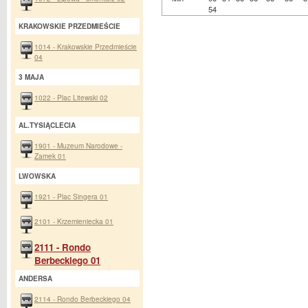
54
KRAKOWSKIE PRZEDMIEŚCIE
1014 - Krakowskie Przedmieście
04
3 MAJA
1022 - Plac Litewski 02
AL.TYSIĄCLECIA
1901 - Muzeum Narodowe -
Zamek 01
LWOWSKA
1921 - Plac Singera 01
2101 - Krzemieniecka 01
2111 - Rondo
Berbeckiego 01
ANDERSA
2114 - Rondo Berbeckiego 04