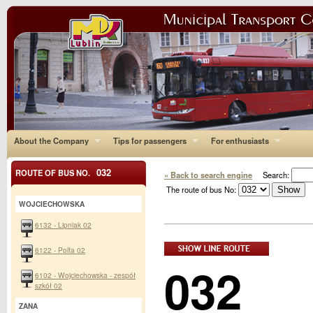
About the Company
Tips for passengers
For enthusiasts
032
ROUTE OF BUS NO.
« Back to search engine
Search:
The route of bus No:
WOJCIECHOWSKA
6132 - Lipniak 02
6122 - Polfa 02
032
6102 - Wojciechowska - zespół
szkół 02
ZANA