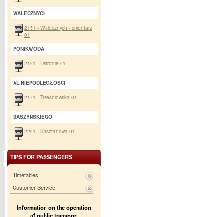
WALECZNYCH
2151 - Walecznych - cmentarz
01
PONIKWODA
2161 - Ustronie 01
AL.NIEPODLEGŁOŚCI
2171 - Trześniowska 01
DASZYŃSKIEGO
2261 - Kasztanowa 01
TIPS FOR PASSENGERS
Timetables
Customer Service
Information on the operation
of public transport