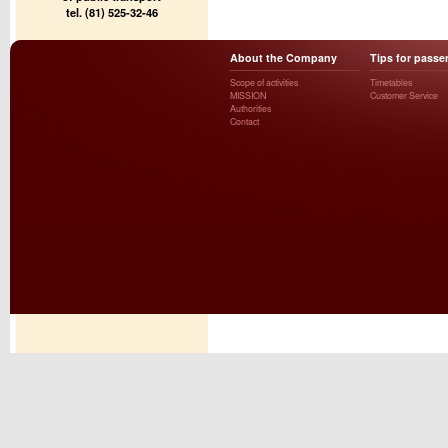
tel. (81) 525-32-46
About the Company
Tips for passe
Scope of activities
Timetables
MISSION
Customer Service
Authorities
Contact