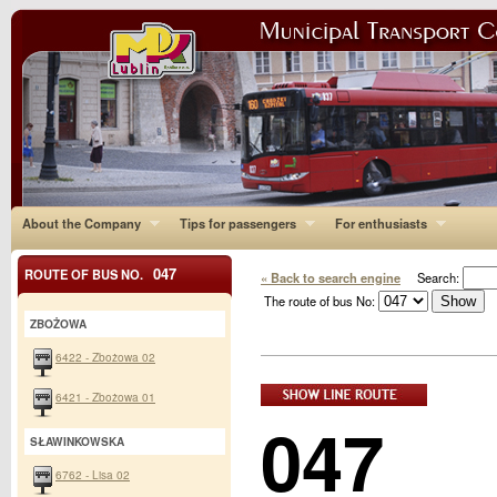
About the Company
Tips for passengers
For enthusiasts
047
ROUTE OF BUS NO.
« Back to search engine
Search:
The route of bus No:
ZBOŻOWA
6422 - Zbożowa 02
6421 - Zbożowa 01
047
SŁAWINKOWSKA
6762 - Lisa 02