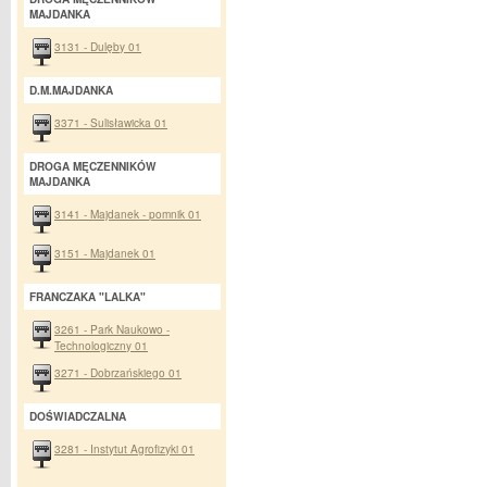
MAJDANKA
3131 - Dulęby 01
D.M.MAJDANKA
3371 - Sulisławicka 01
DROGA MĘCZENNIKÓW
MAJDANKA
3141 - Majdanek - pomnik 01
3151 - Majdanek 01
FRANCZAKA "LALKA"
3261 - Park Naukowo -
Technologiczny 01
3271 - Dobrzańskiego 01
DOŚWIADCZALNA
3281 - Instytut Agrofizyki 01