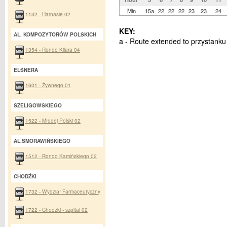
Min
15a
22
22
22
23
23
24
1132 - Harnasie 02
KEY:
AL. KOMPOZYTORÓW POLSKICH
a - Route extended to przystanku
1354 - Rondo Kilara 04
ELSNERA
1601 - Żywnego 01
SZELIGOWSKIEGO
1522 - Młodej Polski 02
AL.SMORAWIŃSKIEGO
1512 - Rondo Kamińskiego 02
CHODŹKI
1732 - Wydział Farmaceutyczny
1722 - Chodźki - szpital 02