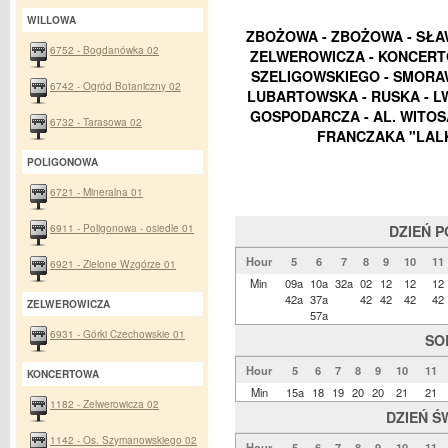
WILLOWA
ZBOŻOWA - ZBOŻOWA - SŁA
6752 - Bogdanówka 02
ZELWEROWICZA - KONCERTO
SZELIGOWSKIEGO - SMORAW
6742 - Ogród Botaniczny 02
LUBARTOWSKA - RUSKA - L
GOSPODARCZA - AL. WITOS
6732 - Tarasowa 02
FRANCZAKA "LALK
POLIGONOWA
6721 - Mineralna 01
6911 - Poligonowa - osiedle 01
DZIEŃ 
Hour
5
6
7
8
9
10
11
6921 - Zielone Wzgórze 01
Min
09a
10a
32a
02
12
12
12
42a
37a
42
42
42
42
ZELWEROWICZA
57a
6931 - Górki Czechowskie 01
SO
Hour
5
6
7
8
9
10
11
KONCERTOWA
Min
15a
18
19
20
20
21
21
1182 - Zelwerowicza 02
DZIEŃ Ś
1142 - Os. Szymanowskiego 02
Hour
5
6
7
8
9
10
11