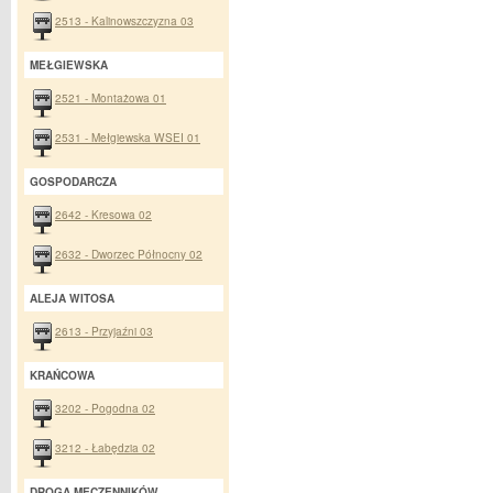
2513 - Kalinowszczyzna 03
MEŁGIEWSKA
2521 - Montażowa 01
2531 - Mełgiewska WSEI 01
GOSPODARCZA
2642 - Kresowa 02
2632 - Dworzec Północny 02
ALEJA WITOSA
2613 - Przyjaźni 03
KRAŃCOWA
3202 - Pogodna 02
3212 - Łabędzia 02
DROGA MĘCZENNIKÓW