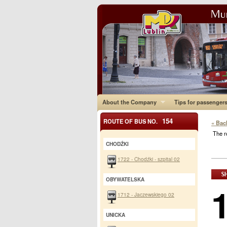
About the Company
Tips for passenger
154
ROUTE OF BUS NO.
« Bac
The r
CHODŹKI
1722 - Chodźki - szpital 02
OBYWATELSKA
1712 - Jaczewskiego 02
UNICKA