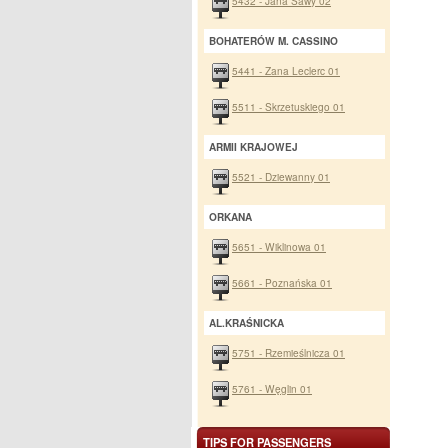
5432 - Jana Sawy 02
BOHATERÓW M. CASSINO
5441 - Zana Leclerc 01
5511 - Skrzetuskiego 01
ARMII KRAJOWEJ
5521 - Dziewanny 01
ORKANA
5651 - Wiklinowa 01
5661 - Poznańska 01
AL.KRAŚNICKA
5751 - Rzemieślnicza 01
5761 - Węglin 01
TIPS FOR PASSENGERS