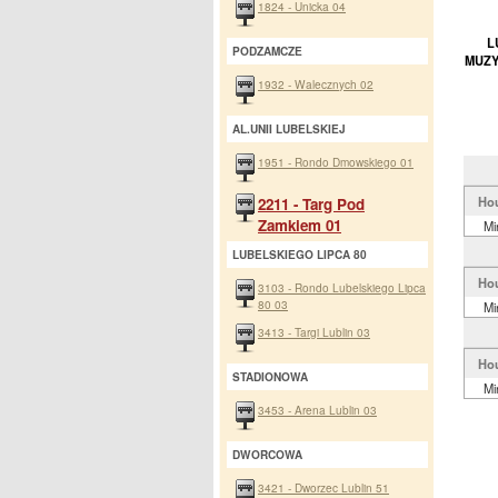
1824 - Unicka 04
L
PODZAMCZE
MUZY
1932 - Walecznych 02
AL.UNII LUBELSKIEJ
1951 - Rondo Dmowskiego 01
Ho
2211 - Targ Pod
Zamkiem 01
Mi
LUBELSKIEGO LIPCA 80
Ho
3103 - Rondo Lubelskiego Lipca
80 03
Mi
3413 - Targi Lublin 03
Ho
STADIONOWA
Mi
3453 - Arena Lublin 03
DWORCOWA
3421 - Dworzec Lublin 51