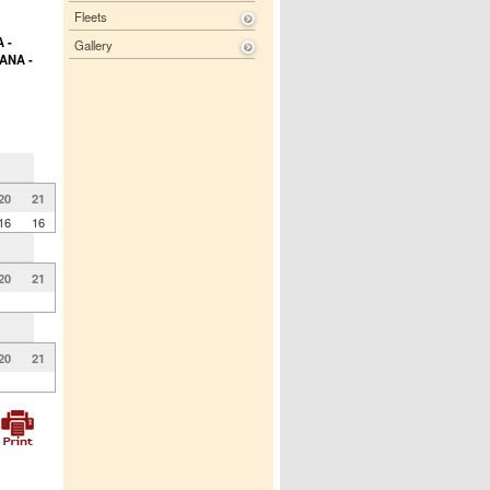
Fleets
 -
Gallery
ANA -
20
21
16
16
20
21
20
21