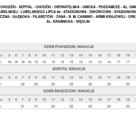
CHODŹKI - SZPITAL - CHODŹKI - OBYWATELSKA - UNICKA - PODZAMCZE - AL. UNII
UBELSKIEJ - LUBELSKIEGO LIPCA 80 - STADIONOWA - DWORCOWA - STADIONOWA
CZNA - GŁĘBOKA - FILARETÓW - ZANA - B. M. CASSINO - ARMII KRAJOWEJ - ORK
AL. KRAŚNICKA - WĘGLIN
DZIEŃ POWSZEDNI, WAKACJE
ur
5
6
7
8
9
10
11
12
13
14
15
16
17
18
19
n
16
16
18
16
15
15
15
15
15
15
13
13
14
17
17
SOBOTA, WAKACJE
ur
5
6
7
8
9
10
11
12
13
14
15
16
17
18
19
n
22
22
22
22
22
22
22
DZIEŃ ŚWIĄTECZNY, WAKACJE
ur
5
6
7
8
9
10
11
12
13
14
15
16
17
18
19
n
21
21
22
22
22
22
22