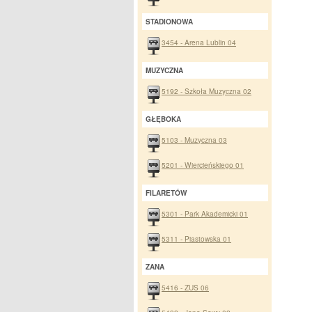
STADIONOWA
3454 - Arena Lublin 04
MUZYCZNA
5192 - Szkoła Muzyczna 02
GŁĘBOKA
5103 - Muzyczna 03
5201 - Wiercieńskiego 01
FILARETÓW
5301 - Park Akademicki 01
5311 - Piastowska 01
ZANA
5416 - ZUS 06