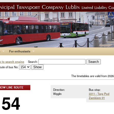
s
For enthusiasts
k to search engine
Search:
oute of bus No:
The timetables are valid from 202
Direction:
Bus stop:
154
Węglin
2211 - Targ Pod
Zamkiem 01