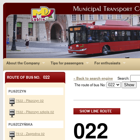
About the Company
Tips for passengers
For enthusiasts
022
ROUTE OF BUS NO.
« Back to search engine
Search:
The route of bus No:
PLISZCZYN
7522 - Pliszczyn 02
7532 - Pliszczyn szkoła 02
022
PLISZCZYŃSKA
7512 - Zagrodna 02