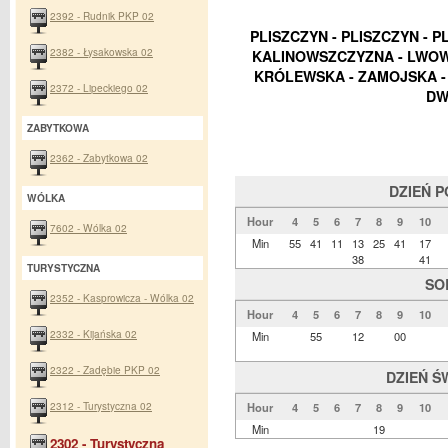
2392 - Rudnik PKP 02
PLISZCZYN - PLISZCZYN - 
2382 - Łysakowska 02
KALINOWSZCZYZNA - LWOWS
KRÓLEWSKA - ZAMOJSKA - 
2372 - Lipeckiego 02
DW
ZABYTKOWA
2362 - Zabytkowa 02
DZIEŃ 
WÓLKA
Hour
4
5
6
7
8
9
10
7602 - Wólka 02
Min
55
41
11
13
25
41
17
38
41
TURYSTYCZNA
SO
2352 - Kasprowicza - Wólka 02
Hour
4
5
6
7
8
9
10
2332 - Kijańska 02
Min
55
12
00
2322 - Zadębie PKP 02
DZIEŃ Ś
2312 - Turystyczna 02
Hour
4
5
6
7
8
9
10
Min
19
2302 - Turystyczna