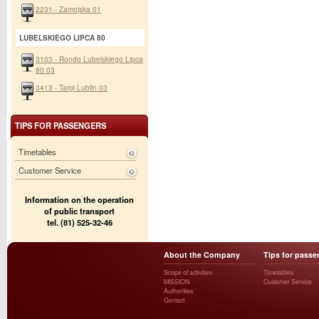
2231 - Zamojska 01
LUBELSKIEGO LIPCA 80
3103 - Rondo Lubelskiego Lipca
80 03
3413 - Targi Lublin 03
TIPS FOR PASSENGERS
Timetables
Customer Service
Information on the operation
of public transport
tel. (81) 525-32-46
About the Company
Tips for passe
Scope of activities
Timetables
MISSION
Customer Service
Authorities
Contact