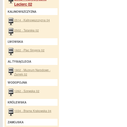
Leclerc 02
KALINOWSZCZYZNA
2514 - Kalinowszczyzna 04
2502 - Tatarska 02
LWOWSKA
1922 - Plac Singera 02
AL.TYSIĄCLECIA
1902 - Muzeum Narodowe -
Zamek 02
WODOPOJNA
1262 - Szewska 02
KRÓLEWSKA
1034 - Brama Krakowska 04
ZAMOJSKA