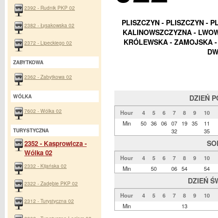
2392 - Rudnik PKP 02
PLISZCZYN - PLISZCZYN - 
2382 - Łysakowska 02
KALINOWSZCZYZNA - LWOWS
KRÓLEWSKA - ZAMOJSKA - 
2372 - Lipeckiego 02
DW
ZABYTKOWA
2362 - Zabytkowa 02
WÓLKA
DZIEŃ 
7602 - Wólka 02
Hour
4
5
6
7
8
9
10
Min
50
36
06
07
19
35
11
TURYSTYCZNA
32
35
SO
2352 - Kasprowicza -
Wólka 02
Hour
4
5
6
7
8
9
10
2332 - Kijańska 02
Min
50
06
54
54
DZIEŃ Ś
2322 - Zadębie PKP 02
Hour
4
5
6
7
8
9
10
2312 - Turystyczna 02
Min
13