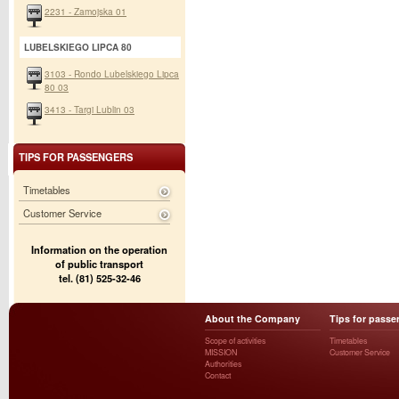
2231 - Zamojska 01
LUBELSKIEGO LIPCA 80
3103 - Rondo Lubelskiego Lipca
80 03
3413 - Targi Lublin 03
TIPS FOR PASSENGERS
Timetables
Customer Service
Information on the operation
of public transport
tel. (81) 525-32-46
About the Company
Tips for passe
Scope of activities
Timetables
MISSION
Customer Service
Authorities
Contact