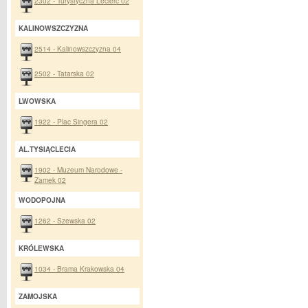
2302 - Turystyczna Leclerc 02
KALINOWSZCZYZNA
2514 - Kalinowszczyzna 04
2502 - Tatarska 02
LWOWSKA
1922 - Plac Singera 02
AL.TYSIĄCLECIA
1902 - Muzeum Narodowe -
Zamek 02
WODOPOJNA
1262 - Szewska 02
KRÓLEWSKA
1034 - Brama Krakowska 04
ZAMOJSKA