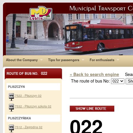
About the Company
Tips for passengers
For enthusiasts
022
ROUTE OF BUS NO.
« Back to search engine
Sear
The route of bus No:
PLISZCZYN
7522 - Pliszczyn 02
7532 - Pliszczyn szkoła 02
022
PLISZCZYŃSKA
7512 - Zagrodna 02