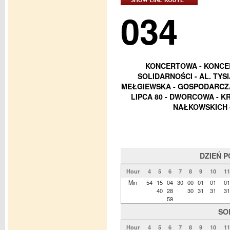
034
KONCERTOWA - KONCER
SOLIDARNOŚCI - AL. TYS
MEŁGIEWSKA - GOSPODARCZA
LIPCA 80 - DWORCOWA - K
NAŁKOWSKICH 
DZIEŃ 
Hour
4
5
6
7
8
9
10
11
Min
54
15
04
30
00
01
01
01
40
28
30
31
31
31
59
SO
Hour
4
5
6
7
8
9
10
11