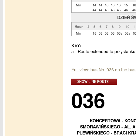
Min
14
14
16
16
16
15
16
44
44
46
46
45
46
46
DZIEŃ Ś
Hour
4
5
6
7
8
9
10
1
Min
15
03
03
03
03a
03a
0
KEY:
a - Route extended to przystank
Full view: bus No. 036 on the bu
036
KONCERTOWA - KONC
SMORAWIŃSKIEGO - AL. 
PLEWIŃSKIEGO - BRACI KR