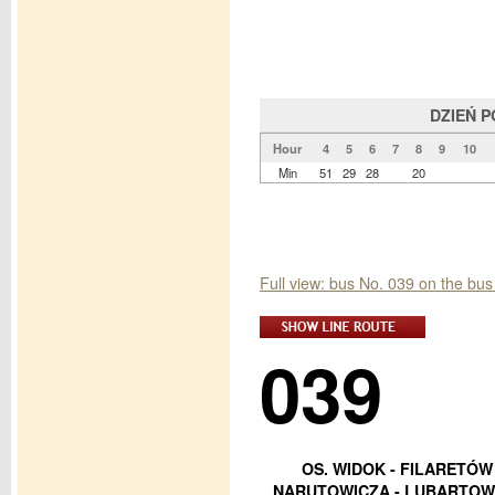
DZIEŃ 
Hour
4
5
6
7
8
9
10
Min
51
29
28
20
Full view: bus No. 039 on the bu
039
OS. WIDOK - FILARETÓW 
NARUTOWICZA - LUBARTOWSK