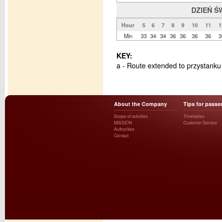
DZIEŃ Ś
Hour
5
6
7
8
9
10
11
1
Min
33
34
34
36
36
36
36
3
KEY:
a - Route extended to przystank
About the Company
Tips for passe
Scope of activities
Timetables
MISSION
Customer Service
Authorities
Contact