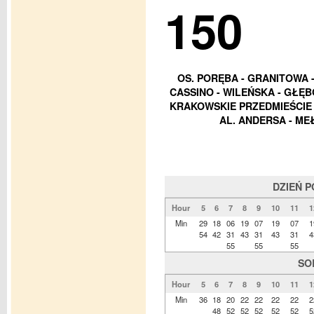
150
OS. PORĘBA - GRANITOWA - 
CASSINO - WILEŃSKA - GŁĘB
KRAKOWSKIE PRZEDMIEŚCIE -
AL. ANDERSA - ME
DZIEŃ 
Hour
5
6
7
8
9
10
11
1
Min
29
18
06
19
07
19
07
1
54
42
31
43
31
43
31
4
55
55
55
SO
Hour
5
6
7
8
9
10
11
1
Min
36
18
20
22
22
22
22
2
48
52
52
52
52
52
5