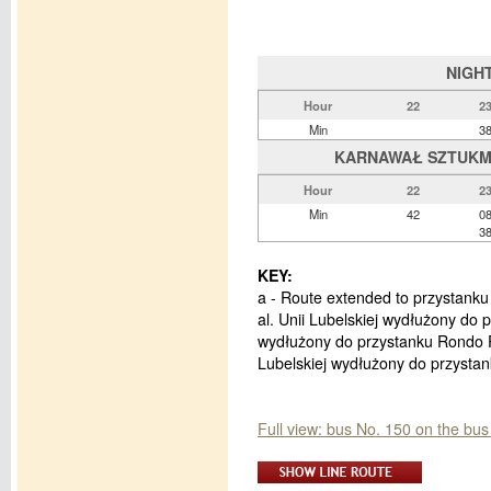
NIGH
Hour
22
2
Min
3
KARNAWAŁ SZTUKMIS
Hour
22
2
Min
42
0
3
KEY:
a - Route extended to przystanku
al. Unii Lubelskiej wydłużony do 
wydłużony do przystanku Rondo P
Lubelskiej wydłużony do przyst
Full view: bus No. 150 on the bu