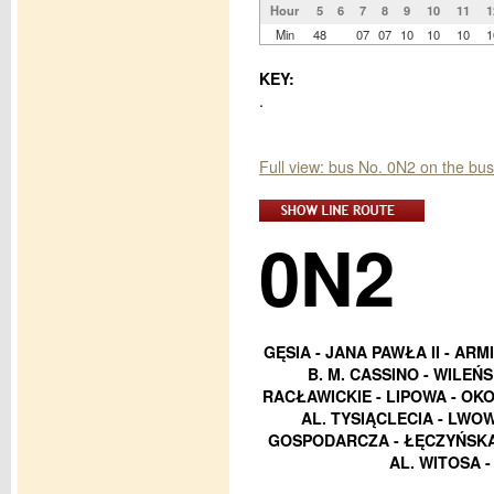
Hour
5
6
7
8
9
10
11
1
Min
48
07
07
10
10
10
1
KEY:
.
Full view: bus No. 0N2 on the bu
0N2
GĘSIA - JANA PAWŁA II - ARM
B. M. CASSINO - WILEŃ
RACŁAWICKIE - LIPOWA - OK
AL. TYSIĄCLECIA - LWO
GOSPODARCZA - ŁĘCZYŃSKA 
AL. WITOSA 