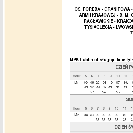
OS. PORĘBA - GRANITOWA -
ARMII KRAJOWEJ - B. M. 
RACŁAWICKIE - KRAKOW
TYSIĄCLECIA - LWOWSK
T
MPK Lublin obsługuje linię t
DZIEŃ 
Hour
5
6
7
8
9
10
11
Min
09.
09
20.
08
19
07
19.
43
32.
44
32
43.
31
43.
57
54.
55
SO
Hour
5
6
7
8
9
10
11
1
Min
39
33
03
06
06
06
08
0
36
36
36
38
38
3
DZIEŃ Ś