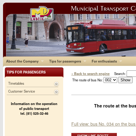
About the Company
Tips for passengers
For enthusiasts
TIPS FOR PASSENGERS
« Back to search engine
Search:
The route of bus No:
Timetables
Customer Service
Information on the operation
The route at the bu
of public transport
tel. (81) 525-32-46
Full view: bus No. 034 on the bu