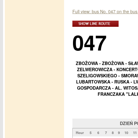
Full view: bus No. 047 on the bu
047
ZBOŻOWA - ZBOŻOWA - SŁA
ZELWEROWICZA - KONCERTO
SZELIGOWSKIEGO - SMORAW
LUBARTOWSKA - RUSKA - L
GOSPODARCZA - AL. WITOS
FRANCZAKA "LALK
DZIEŃ 
Hour
5
6
7
8
9
10
11