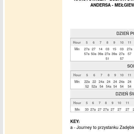
ANDERSA - MEŁGIEW
DZIEŃ 
Hour
5
6
7
8
9
10
11
Min
27a
27
14
03
15
03
27a
57a
50a
39a
27a
39a
27a
57
51
57
SO
Hour
5
6
7
8
9
10
11
Min
22a
22
24a
24
24
24a
24
52
52a
54
54a
54
54
54
DZIEŃ Ś
Hour
5
6
7
8
9
10
11
Min
33
27a
27
27a
27
27
27
KEY:
a - Journey to przystanku Zadębi