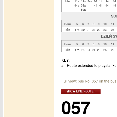
Min
11a
12a
34a
04
14
14
14
44a
39a
44
44
44
44
59a
SO
Hour
5
6
7
8
9
10
11
Min
17a
20
21
22
22
23
23
DZIEŃ Ś
Hour
5
6
7
8
9
10
11
Min
17a
24
24
24
25
25
26
KEY:
a - Route extended to przystanku
Full view: bus No. 057 on the bu
057