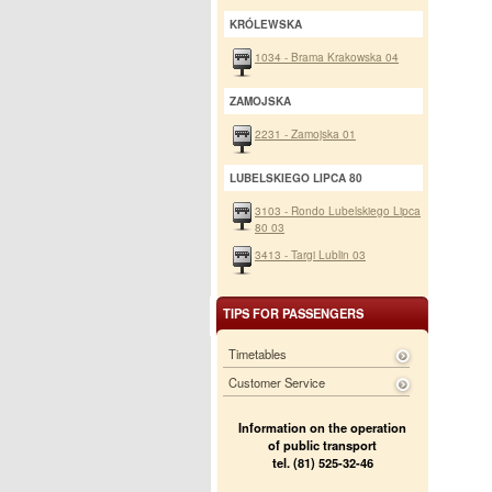
KRÓLEWSKA
1034 - Brama Krakowska 04
ZAMOJSKA
2231 - Zamojska 01
LUBELSKIEGO LIPCA 80
3103 - Rondo Lubelskiego Lipca
80 03
3413 - Targi Lublin 03
TIPS FOR PASSENGERS
Timetables
Customer Service
Information on the operation
of public transport
tel. (81) 525-32-46