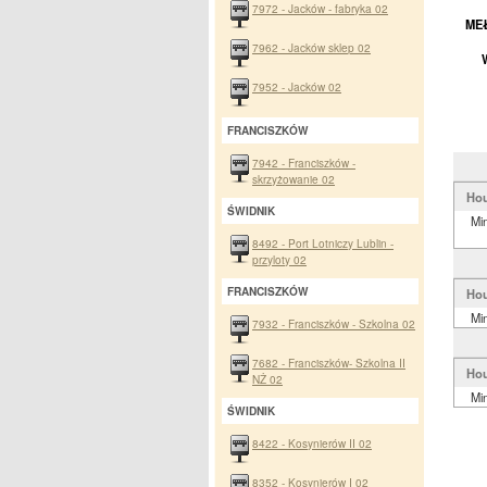
7972 - Jacków - fabryka 02
MEŁ
7962 - Jacków sklep 02
7952 - Jacków 02
FRANCISZKÓW
7942 - Franciszków -
skrzyżowanie 02
Hou
ŚWIDNIK
Mi
8492 - Port Lotniczy Lublin -
przyloty 02
FRANCISZKÓW
Hou
Mi
7932 - Franciszków - Szkolna 02
7682 - Franciszków- Szkolna II
Hou
NŻ 02
Mi
ŚWIDNIK
8422 - Kosynierów II 02
8352 - Kosynierów I 02