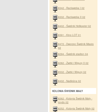
8342 - Racławicka I 02
8332 - Racławicka II 02
8402 - Świdnik Helikopter 02
8391 - Kino LOT 01
8472 - Dworzec Świdnik Miasto
02
8294 - Świdnik stadion 04
8282 - Żwirki i Wigury II 02
8532 - Żwirki i Wigury 02
8432 - Nadleśna 02
KOLONIA ŚWIDNIK MAŁY
8262 - Kolonia Świdnik Mały -
rondo 02
8252 - Kolonia Świdnik Mały 02