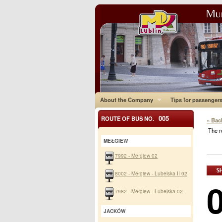
About the Company
Tips for passenger
005
ROUTE OF BUS NO.
« Bac
The r
MEŁGIEW
7992 - Mełgiew 02
8002 - Mełgiew - Lubelska II 02
7982 - Mełgiew - Lubelska 02
JACKÓW