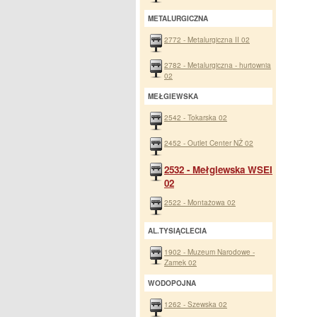
METALURGICZNA
2772 - Metalurgiczna II 02
2782 - Metalurgiczna - hurtownia
02
MEŁGIEWSKA
2542 - Tokarska 02
2452 - Outlet Center NŻ 02
2532 - Mełgiewska WSEI
02
2522 - Montażowa 02
AL.TYSIĄCLECIA
1902 - Muzeum Narodowe -
Zamek 02
WODOPOJNA
1262 - Szewska 02