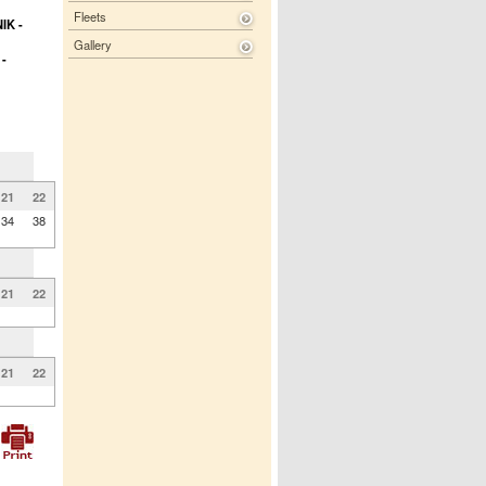
Fleets
IK -
Gallery
-
21
22
34
38
21
22
21
22