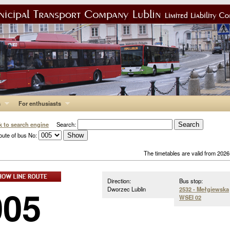
s
For enthusiasts
k to search engine
Search:
oute of bus No:
The timetables are valid from 202
Direction:
Bus stop:
005
Dworzec Lublin
2532 - Mełgiewska
WSEI 02