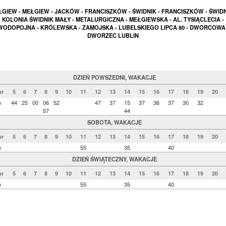
GIEW - MEŁGIEW - JACKÓW - FRANCISZKÓW - ŚWIDNIK - FRANCISZKÓW - ŚWIDN
KOLONIA ŚWIDNIK MAŁY - METALURGICZNA - MEŁGIEWSKA - AL. TYSIĄCLECIA -
WODOPOJNA - KRÓLEWSKA - ZAMOJSKA - LUBELSKIEGO LIPCA 80 - DWORCOWA 
DWORZEC LUBLIN
DZIEŃ POWSZEDNI, WAKACJE
r
5
6
7
8
9
10
11
12
13
14
15
16
17
18
19
20
n
44
25
00
06
52
47
37
15
37
36
37
30
32
57
44
SOBOTA, WAKACJE
r
5
6
7
8
9
10
11
12
13
14
15
16
17
18
19
20
n
55
35
40
DZIEŃ ŚWIĄTECZNY, WAKACJE
r
5
6
7
8
9
10
11
12
13
14
15
16
17
18
19
20
n
55
35
40