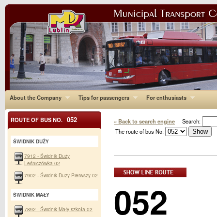
About the Company
Tips for passengers
For enthusiasts
052
ROUTE OF BUS NO.
« Back to search engine
Search:
The route of bus No:
ŚWIDNIK DUŻY
7912 - Świdnik Duży
Leśniczówka 02
7902 - Świdnik Duży Pierwszy 02
052
ŚWIDNIK MAŁY
7892 - Świdnik Mały szkoła 02