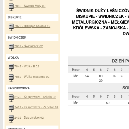
7882 - Świdnik Mały 02
ŚWIDNIK DUŻY-LEŚNICZÓW
BISKUPIE - ŚWIDNICZEK 
BISKUPIE
METALURGICZNA - MEŁGIEW
7872 - Biskupie Kolonia 02
KRÓLEWSKA - ZAMOJSKA - 
DW
ŚWIDNICZEK
7862 - Świdniczek 02
WÓLKA
DZIEŃ 
7842 - Wólka II 02
Hour
4
5
6
7
8
9
Min
54
00
02
52
7852 - Wólka masarnia 02
39
SO
KASPROWICZA
Hour
4
5
6
7
8
9
2472 - Kasprowicza - szkoła 02
Min
50
2482 - Kasprowicza - Zadębie 02
2492 - Dziubińskiej 02