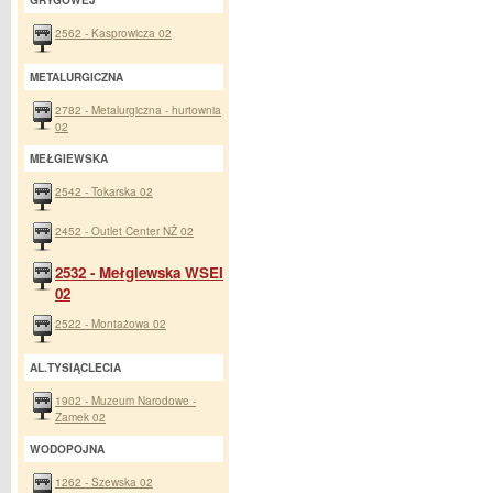
GRYGOWEJ
2562 - Kasprowicza 02
METALURGICZNA
2782 - Metalurgiczna - hurtownia
02
MEŁGIEWSKA
2542 - Tokarska 02
2452 - Outlet Center NŻ 02
2532 - Mełgiewska WSEI
02
2522 - Montażowa 02
AL.TYSIĄCLECIA
1902 - Muzeum Narodowe -
Zamek 02
WODOPOJNA
1262 - Szewska 02