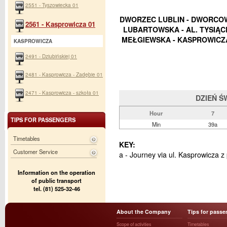
2551 - Tyszowiecka 01
DWORZEC LUBLIN - DWORCOWA
2561 - Kasprowicza 01
LUBARTOWSKA - AL. TYSIĄC
MEŁGIEWSKA - KASPROWICZA 
KASPROWICZA
2491 - Dziubińskiej 01
2481 - Kasprowicza - Zadębie 01
2471 - Kasprowicza - szkoła 01
DZIEŃ Ś
Hour
7
TIPS FOR PASSENGERS
Min
39a
Timetables
KEY:
Customer Service
a - Journey via ul. Kasprowicza z
Information on the operation
of public transport
tel. (81) 525-32-46
About the Company
Tips for passe
Scope of activities
Timetables