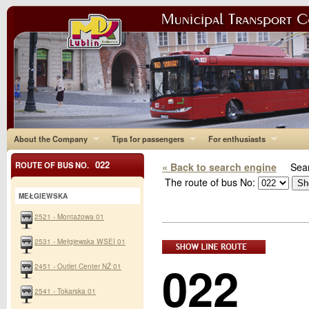
About the Company
Tips for passengers
For enthusiasts
022
ROUTE OF BUS NO.
« Back to search engine
Sear
The route of bus No:
MEŁGIEWSKA
2521 - Montażowa 01
2531 - Mełgiewska WSEI 01
022
2451 - Outlet Center NŻ 01
2541 - Tokarska 01