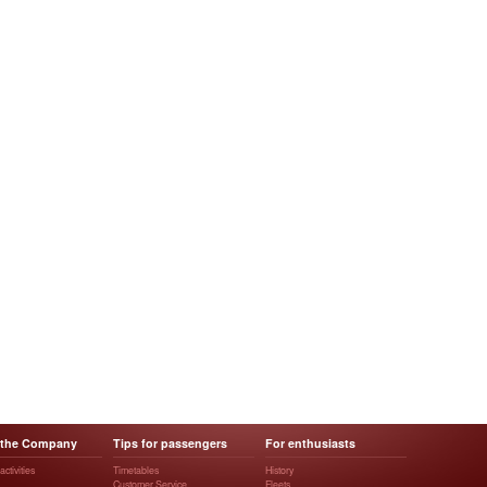
 the Company
Tips for passengers
For enthusiasts
ctivities
Timetables
History
Customer Service
Fleets