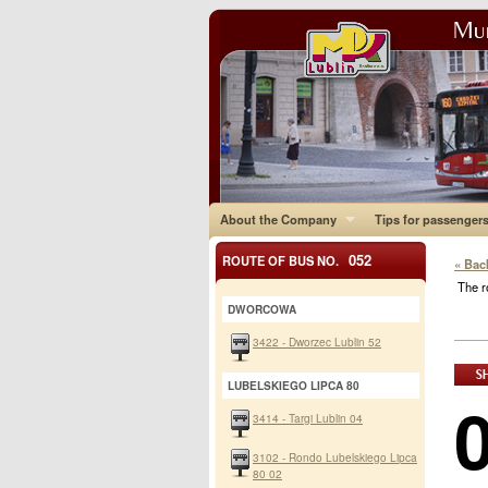
About the Company
Tips for passenger
052
ROUTE OF BUS NO.
« Bac
The r
DWORCOWA
3422 - Dworzec Lublin 52
LUBELSKIEGO LIPCA 80
3414 - Targi Lublin 04
3102 - Rondo Lubelskiego Lipca
80 02