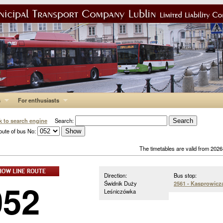
s
For enthusiasts
k to search engine
Search:
oute of bus No:
The timetables are valid from 202
Direction:
Bus stop:
052
Świdnik Duży
2561 - Kasprowicz
Leśniczówka