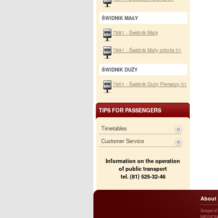
ŚWIDNIK MAŁY
7881 - Świdnik Mały
7891 - Świdnik Mały szkoła 01
ŚWIDNIK DUŻY
7901 - Świdnik Duży Pierwszy 01
TIPS FOR PASSENGERS
Timetables
Customer Service
Information on the operation
of public transport
tel. (81) 525-32-46
About
Scope of a
MISSION