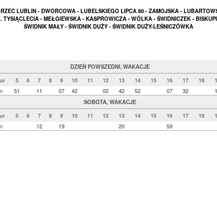
ZEC LUBLIN - DWORCOWA - LUBELSKIEGO LIPCA 80 - ZAMOJSKA - LUBARTOW
. TYSIĄCLECIA - MEŁGIEWSKA - KASPROWICZA - WÓLKA - ŚWIDNICZEK - BISKUPI
ŚWIDNIK MAŁY - ŚWIDNIK DUŻY - ŚWIDNIK DUŻY-LEŚNICZÓWKA
DZIEŃ POWSZEDNI, WAKACJE
ur
5
6
7
8
9
10
11
12
13
14
15
16
17
18
n
51
11
07
42
02
42
52
07
32
SOBOTA, WAKACJE
ur
5
6
7
8
9
10
11
12
13
14
15
16
17
18
n
12
19
20
59