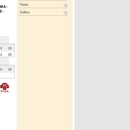
Fleets
SKA -
E -
Gallery
19
20
12
29
19
20