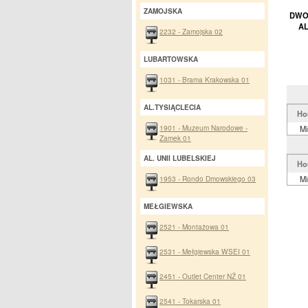
ZAMOJSKA
DWOR
AL
2232 - Zamojska 02
LUBARTOWSKA
1031 - Brama Krakowska 01
AL.TYSIĄCLECIA
Ho
1901 - Muzeum Narodowe -
Mi
Zamek 01
AL. UNII LUBELSKIEJ
Ho
1953 - Rondo Dmowskiego 03
Mi
MEŁGIEWSKA
2521 - Montażowa 01
2531 - Mełgiewska WSEI 01
2451 - Outlet Center NŻ 01
2541 - Tokarska 01