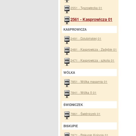
2551 - Tyszowiecka 01
2561 - Kasprowicza 01
KASPROWICZA
2491 - Dziubińskiej 01
2481 - Kasprowicza - Zadębie 01
2471 - Kasprowicza - szkoła 01
WÓLKA
7851 - Wólka masarnia 01
7841 - Wólka II 01
ŚWIDNICZEK
7861 - Świdniczek 01
BISKUPIE
7871 - Biskupie Kolonia 01