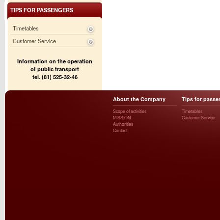
TIPS FOR PASSENGERS
Timetables
Customer Service
Information on the operation
of public transport
tel. (81) 525-32-46
About the Company
Tips for passe
Scope of activities
Timetables
MISSION
Customer Service
Authorities
Contact