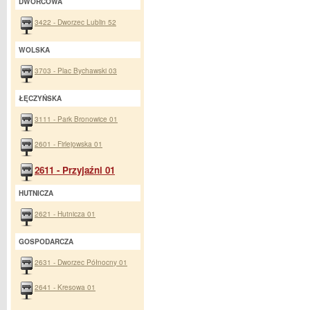
DWORCOWA
3422 - Dworzec Lublin 52
WOLSKA
3703 - Plac Bychawski 03
ŁĘCZYŃSKA
3111 - Park Bronowice 01
2601 - Firlejowska 01
2611 - Przyjaźni 01
HUTNICZA
2621 - Hutnicza 01
GOSPODARCZA
2631 - Dworzec Północny 01
2641 - Kresowa 01