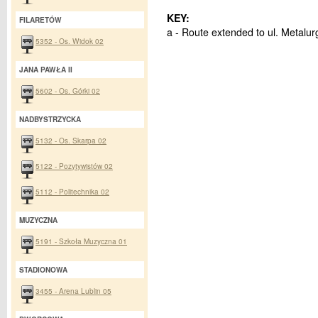
KEY:
FILARETÓW
a - Route extended to ul. Metalur
5352 - Os. Widok 02
JANA PAWŁA II
5602 - Os. Górki 02
NADBYSTRZYCKA
5132 - Os. Skarpa 02
5122 - Pozytywistów 02
5112 - Politechnika 02
MUZYCZNA
5191 - Szkoła Muzyczna 01
STADIONOWA
3455 - Arena Lublin 05