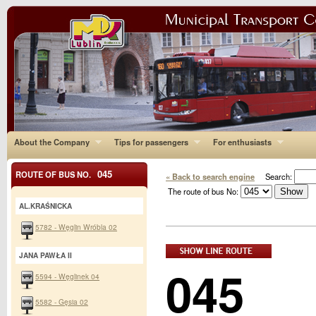
About the Company
Tips for passengers
For enthusiasts
045
ROUTE OF BUS NO.
« Back to search engine
Search:
The route of bus No:
AL.KRAŚNICKA
5782 - Węglin Wróbla 02
JANA PAWŁA II
045
5594 - Węglinek 04
5582 - Gęsia 02