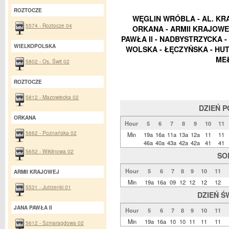
ROZTOCZE
WĘGLIN WRÓBLA - AL. KRA
5574 - Roztocze 04
ORKANA - ARMII KRAJOWEJ
PAWŁA II - NADBYSTRZYCKA 
WIELKOPOLSKA
WOLSKA - ŁĘCZYŃSKA - HUT
ME
5802 - Os. Świt 02
ROZTOCZE
5812 - Mazowiecka 02
DZIEŃ 
ORKANA
Hour
5
6
7
8
9
10
11
5662 - Poznańska 02
Min
19a
16a
11a
13a
12a
11
11
46a
40a
43a
42a
42a
41
41
5652 - Wiklinowa 02
SO
Hour
5
6
7
8
9
10
11
ARMII KRAJOWEJ
Min
19a
16a
09
12
12
12
12
5531 - Jutrzenki 01
DZIEŃ Ś
JANA PAWŁA II
Hour
5
6
7
8
9
10
11
Min
19a
16a
10
10
11
11
11
5612 - Szmaragdowa 02