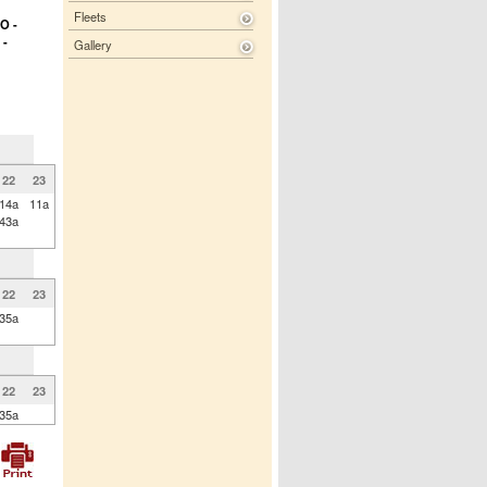
Fleets
O -
 -
Gallery
22
23
14a
11a
43a
22
23
35a
22
23
35a