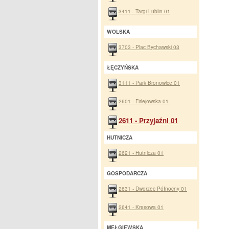
3411 - Targi Lublin 01
WOLSKA
3703 - Plac Bychawski 03
ŁĘCZYŃSKA
3111 - Park Bronowice 01
2601 - Firlejowska 01
2611 - Przyjaźni 01
HUTNICZA
2621 - Hutnicza 01
GOSPODARCZA
2631 - Dworzec Północny 01
2641 - Kresowa 01
MEŁGIEWSKA