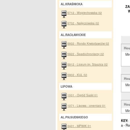
AL.KRAŚNICKA
ZA
W
5712 - Wojciechowska 02
5702 - Nałęczowska 02
AL.RACŁAWICKIE
5932 - Rondo Krwiodawców 02
Hou
5922 - Spadochroniarzy 02
Mi
5912 - Liceum im. Staszica 02
5902 - KUL 02
Hou
Mi
LIPOWA
1001 - Ogród Saski 01
Hou
1071 - Lipowa - cmentarz 01
Mi
AL.PIŁSUDSKIEGO
KEY:
a - R
3401 - MPWiK 01