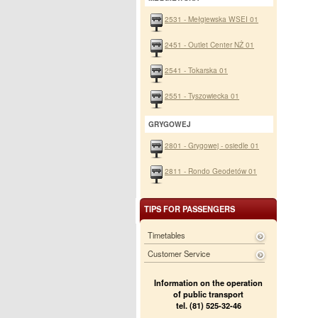
2531 - Mełgiewska WSEI 01
2451 - Outlet Center NŻ 01
2541 - Tokarska 01
2551 - Tyszowiecka 01
GRYGOWEJ
2801 - Grygowej - osiedle 01
2811 - Rondo Geodetów 01
TIPS FOR PASSENGERS
Timetables
Customer Service
Information on the operation
of public transport
tel. (81) 525-32-46