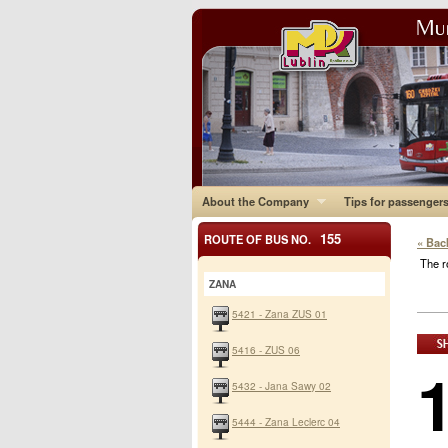
About the Company
Tips for passenger
155
ROUTE OF BUS NO.
« Bac
The r
ZANA
5421 - Zana ZUS 01
5416 - ZUS 06
5432 - Jana Sawy 02
5444 - Zana Leclerc 04