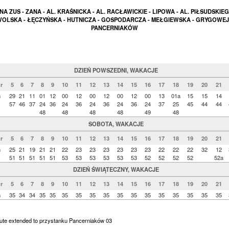
NA ZUS - ZANA - AL. KRAŚNICKA - AL. RACŁAWICKIE - LIPOWA - AL. PIŁSUDSKIEG
OLSKA - ŁĘCZYŃSKA - HUTNICZA - GOSPODARCZA - MEŁGIEWSKA - GRYGOWEJ
PANCERNIAKÓW
DZIEŃ POWSZEDNI, WAKACJE
r
5
6
7
8
9
10
11
12
13
14
15
16
17
18
19
20
21
n
29
21
11
01
12
00
12
00
12
00
12
00
13
01a
15
15
14
57
46
37
24
36
24
36
24
36
24
36
24
37
25
45
44
44
48
48
48
48
49
48
SOBOTA, WAKACJE
r
5
6
7
8
9
10
11
12
13
14
15
16
17
18
19
20
21
n
25
21
19
21
21
22
23
23
23
23
23
23
22
22
22
32
12
51
51
51
51
51
53
53
53
53
53
53
52
52
52
52
52a
DZIEŃ ŚWIĄTECZNY, WAKACJE
r
5
6
7
8
9
10
11
12
13
14
15
16
17
18
19
20
21
n
35
34
34
35
35
35
35
35
35
35
35
35
35
35
35
35
35
oute extended to przystanku Pancerniaków 03