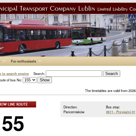
s
For enthusiasts
k to search engine
Search:
oute of bus No:
The timetables are valid from 202
Direction:
Bus stop:
155
Pancerniaków
2611 - Przyjaźni 01