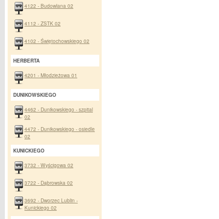
4122 - Budowlana 02
4112 - ZSTK 02
4102 - Świętochowskiego 02
HERBERTA
4201 - Młodzieżowa 01
DUNIKOWSKIEGO
4462 - Dunikowskiego - szpital
02
4472 - Dunikowskiego - osiedle
02
KUNICKIEGO
3732 - Wyścigowa 02
3722 - Dąbrowska 02
3692 - Dworzec Lublin -
Kunickiego 02