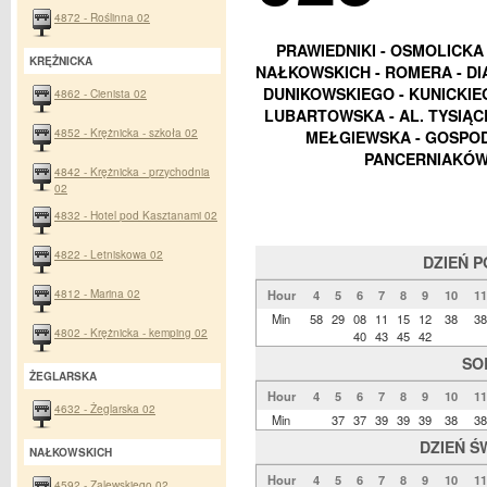
4872 - Roślinna 02
PRAWIEDNIKI - OSMOLICKA 
KRĘŻNICKA
NAŁKOWSKICH - ROMERA - DI
DUNIKOWSKIEGO - KUNICKIE
4862 - Cienista 02
LUBARTOWSKA - AL. TYSIĄC
4852 - Krężnicka - szkoła 02
MEŁGIEWSKA - GOSPOD
PANCERNIAKÓW 
4842 - Krężnicka - przychodnia
02
4832 - Hotel pod Kasztanami 02
4822 - Letniskowa 02
DZIEŃ 
4812 - Marina 02
Hour
4
5
6
7
8
9
10
11
Min
58
29
08
11
15
12
38
38
4802 - Krężnicka - kemping 02
40
43
45
42
SO
ŻEGLARSKA
Hour
4
5
6
7
8
9
10
11
4632 - Żeglarska 02
Min
37
37
39
39
39
38
38
DZIEŃ Ś
NAŁKOWSKICH
Hour
4
5
6
7
8
9
10
11
4592 - Zalewskiego 02