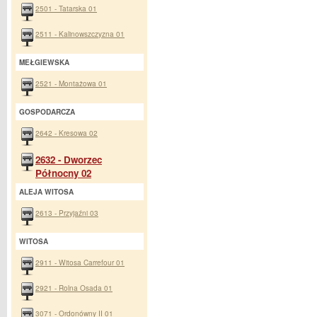
2501 - Tatarska 01
2511 - Kalinowszczyzna 01
MEŁGIEWSKA
2521 - Montażowa 01
GOSPODARCZA
2642 - Kresowa 02
2632 - Dworzec
Północny 02
ALEJA WITOSA
2613 - Przyjaźni 03
WITOSA
2911 - Witosa Carrefour 01
2921 - Rolna Osada 01
3071 - Ordonówny II 01