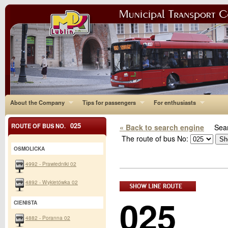
About the Company
Tips for passengers
For enthusiasts
025
ROUTE OF BUS NO.
« Back to search engine
Sear
The route of bus No:
OSMOLICKA
4992 - Prawiedniki 02
4892 - Wykietówka 02
025
CIENISTA
4882 - Poranna 02