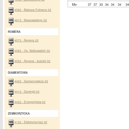
Min
37
37
33
34
34
34
34
4582 - Biskupa Fulmana 02
4612 - Wapowskiego 02
ROMERA
4572 - Romera 02
4562 - Os. Nałkowskich 02
4552 - Romera - kościół 02
DIAMENTOWA
4402 - Samsonowicza 02
4412 - Domeyki 02
4422 - Energetyków 02
ZEMBORZYCKA
4132 - Elektromontaż 02