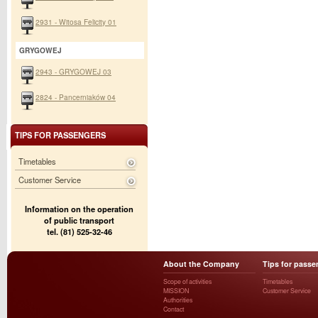
2931 - Witosa Felicity 01
GRYGOWEJ
2943 - GRYGOWEJ 03
2824 - Pancerniaków 04
TIPS FOR PASSENGERS
Timetables
Customer Service
Information on the operation
of public transport
tel. (81) 525-32-46
About the Company
Tips for passe
Scope of activities
Timetables
MISSION
Customer Service
Authorities
Contact