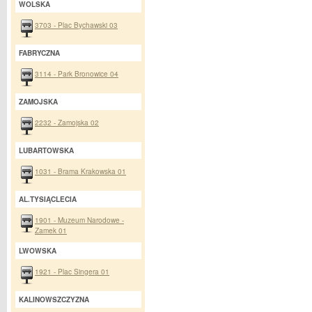
WOLSKA
3703 - Plac Bychawski 03
FABRYCZNA
3114 - Park Bronowice 04
ZAMOJSKA
2232 - Zamojska 02
LUBARTOWSKA
1031 - Brama Krakowska 01
AL.TYSIĄCLECIA
1901 - Muzeum Narodowe -
Zamek 01
LWOWSKA
1921 - Plac Singera 01
KALINOWSZCZYZNA