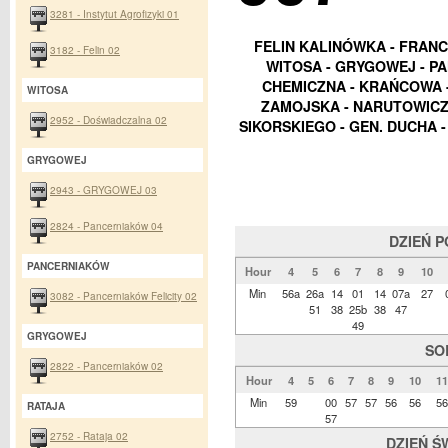
3281 - Instytut Agrofizyki 01
FELIN KALINÓWKA - FRANC
3182 - Felin 02
WITOSA - GRYGOWEJ - P
CHEMICZNA - KRAŃCOWA -
WITOSA
ZAMOJSKA - NARUTOWICZA
2952 - Doświadczalna 02
SIKORSKIEGO - GEN. DUCHA 
GRYGOWEJ
2943 - GRYGOWEJ 03
2824 - Pancerniaków 04
DZIEŃ 
PANCERNIAKÓW
Hour
4
5
6
7
8
9
10
Min
56a
26a
14
01
14
07a
27
3082 - Pancerniaków Felicity 02
51
38
25b
38
47
49
GRYGOWEJ
SO
2822 - Pancerniaków 02
Hour
4
5
6
7
8
9
10
11
Min
59
00
57
57
56
56
56
RATAJA
57
2752 - Rataja 02
DZIEŃ Ś