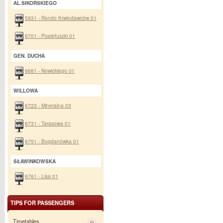
AL.SIKORSKIEGO
5931 - Rondo Krwiodawców 01
6701 - Popiełuszki 01
GEN. DUCHA
6681 - Nowickiego 01
WILLOWA
6723 - Mineralna 03
6731 - Tarasowa 01
6751 - Bogdanówka 01
SŁAWINKOWSKA
6761 - Lisa 01
TIPS FOR PASSENGERS
Timetables