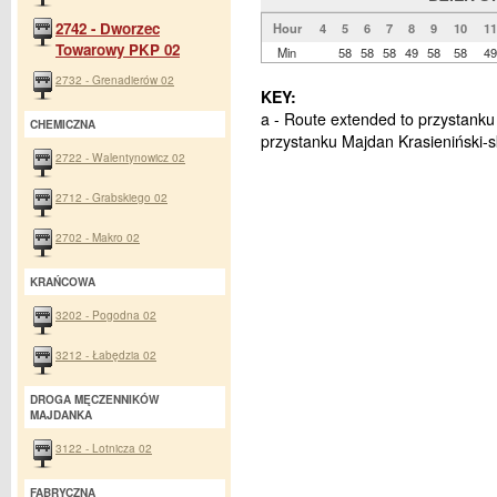
2742 - Dworzec
Hour
4
5
6
7
8
9
10
11
Towarowy PKP 02
Min
58
58
58
49
58
58
49
2732 - Grenadierów 02
KEY:
a - Route extended to przystanku
CHEMICZNA
przystanku Majdan Krasieniński-s
2722 - Walentynowicz 02
2712 - Grabskiego 02
2702 - Makro 02
KRAŃCOWA
3202 - Pogodna 02
3212 - Łabędzia 02
DROGA MĘCZENNIKÓW
MAJDANKA
3122 - Lotnicza 02
FABRYCZNA