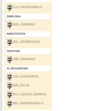
3114 - Park Bronowice 04
ZAMOJSKA
2232 - Zamojska 02
NARUTOWICZA
1041 - Plac Wolności 01
OKOPOWA
1082 - Okopowa 02
AL.RACŁAWICKIE
1003 - Ogród Saski 03
5903 - KUL 03
5911 - Liceum im. Staszica 01
5921 - Spadochroniarzy 01