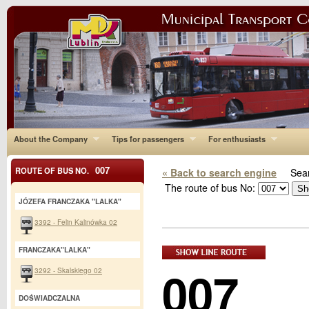
About the Company
Tips for passengers
For enthusiasts
007
ROUTE OF BUS NO.
« Back to search engine
Sear
The route of bus No:
JÓZEFA FRANCZAKA "LALKA"
3392 - Felin Kalinówka 02
FRANCZAKA"LALKA"
007
3292 - Skalskiego 02
DOŚWIADCZALNA