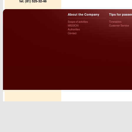
tel. (81) 525-32-46
About the Company
Tips for passe
Scope of activities
Timetables
MISSION
Customer Service
Authorities
Contact