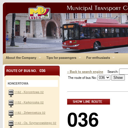
About the Company
Tips for passengers
For enthusiasts
036
ROUTE OF BUS NO.
« Back to search engine
Search:
The route of bus No:
KONCERTOWA
1162 - Koncertowa 02
1152 - Karkonoska 02
036
1182 - Zelwerowicza 02
1142 - Os. Szymanowskiego 02