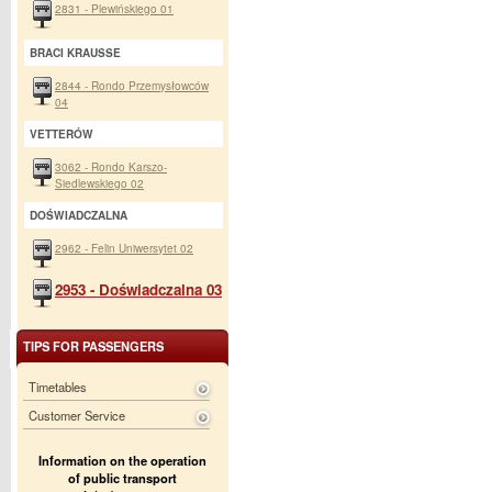
2831 - Plewińskiego 01
BRACI KRAUSSE
2844 - Rondo Przemysłowców
04
VETTERÓW
3062 - Rondo Karszo-
Siedlewskiego 02
DOŚWIADCZALNA
2962 - Felin Uniwersytet 02
2953 - Doświadczalna 03
TIPS FOR PASSENGERS
Timetables
Customer Service
Information on the operation
of public transport