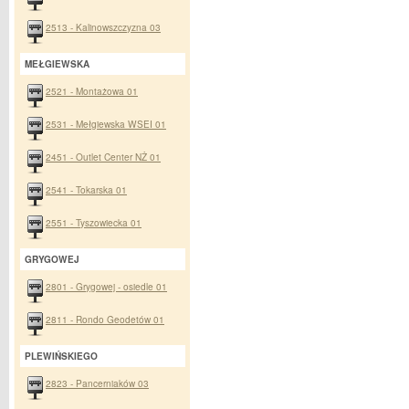
2513 - Kalinowszczyzna 03
MEŁGIEWSKA
2521 - Montażowa 01
2531 - Mełgiewska WSEI 01
2451 - Outlet Center NŻ 01
2541 - Tokarska 01
2551 - Tyszowiecka 01
GRYGOWEJ
2801 - Grygowej - osiedle 01
2811 - Rondo Geodetów 01
PLEWIŃSKIEGO
2823 - Pancerniaków 03