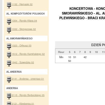
1132 - Harnasie 02
KONCERTOWA - KONC
SMORAWIŃSKIEGO - AL. 
AL. KOMPOZYTORÓW POLSKICH
PLEWIŃSKIEGO - BRACI KR
1354 - Rondo Kilara 04
1332 - Skrzypcowa 02
AL.SMORAWIŃSKIEGO
DZIEŃ 
1323 - Orfeusz 03
Hour
5
6
7
8
9
10
11
1512 - Rondo Kamińskiego 02
Min
10
51
42
50
1942 - Szwedzka 02
AL.ANDERSA
2141 - Andersa - cmentarz 01
ANDERSA
2115 - Rondo Berbeckiego 05
2121 - Kleeberga 01