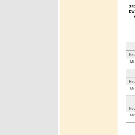
ŻE
DWO
Hou
Mi
Hou
Mi
Hou
Mi