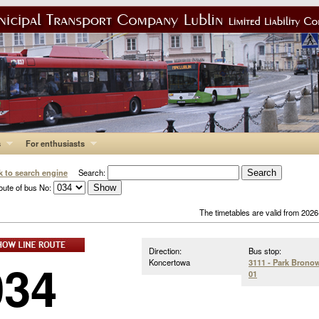
s
For enthusiasts
k to search engine
Search:
oute of bus No:
The timetables are valid from 202
Direction:
Bus stop:
034
Koncertowa
3111 - Park Brono
01