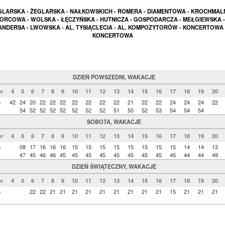
GLARSKA - ŻEGLARSKA - NAŁKOWSKICH - ROMERA - DIAMENTOWA - KROCHMALN
RCOWA - WOLSKA - ŁĘCZYŃSKA - HUTNICZA - GOSPODARCZA - MEŁGIEWSKA -
ANDERSA - LWOWSKA - AL. TYSIĄCLECIA - AL. KOMPOZYTORÓW - KONCERTOWA 
KONCERTOWA
DZIEŃ POWSZEDNI, WAKACJE
r
4
5
6
7
8
9
10
11
12
13
14
15
16
17
18
19
20
n
42
24
20
22
22
22
22
22
22
22
21
22
22
24
24
24
22
54
52
52
52
52
52
52
52
51
50
52
53
54
54
54
SOBOTA, WAKACJE
r
4
5
6
7
8
9
10
11
12
13
14
15
16
17
18
19
20
n
08
17
16
16
16
15
15
15
15
15
15
15
15
14
14
13
47
45
46
46
45
45
45
45
45
45
45
45
45
44
44
49
DZIEŃ ŚWIĄTECZNY, WAKACJE
r
4
5
6
7
8
9
10
11
12
13
14
15
16
17
18
19
20
n
22
22
21
21
21
21
21
21
21
21
21
15
21
21
21