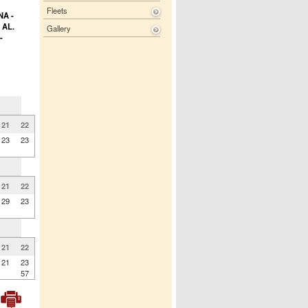
Fleets
A -
 AL.
Gallery
-
21
22
23
23
21
22
29
23
21
22
21
23
57