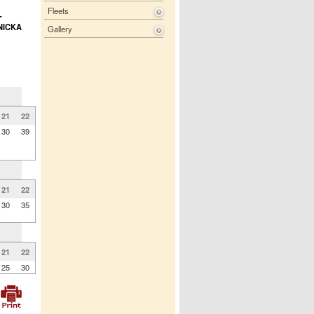
Fleets
-
NICKA
Gallery
21
22
30
39
21
22
30
35
21
22
25
30