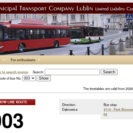
s
For enthusiasts
k to search engine
Search:
oute of bus No:
The timetables are valid from 202
Direction:
Bus stop:
003
Dąbrowica
3114 - Park Brono
04