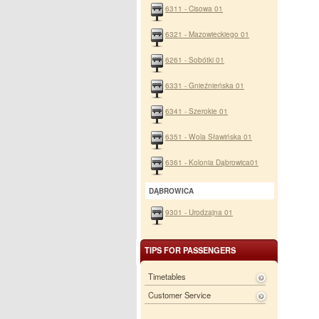
6311 - Cisowa 01
6321 - Mazowieckiego 01
6261 - Sobótki 01
6331 - Gnieźnieńska 01
6341 - Szerokie 01
6351 - Wola Sławińska 01
6361 - Kolonia Dąbrowica01
DĄBROWICA
9301 - Urodzajna 01
TIPS FOR PASSENGERS
Timetables
Customer Service