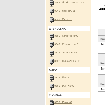
3562 - Głusk - cmentarz 02
FABR
3512 - Sachsów 02
3502 - Zorza 02
WYZWOLENIA
3352 - Szklarniana 02
Hou
Mi
3342 - Grunwaldzka 02
3332 - Skrzynicka 02
3322 - Hubalczyków 02
Hou
Mi
DŁUGA
3312 - Wilcza 02
Hou
3302 - Bukowa 02
Mi
PIASKOWA
3252 - Pawia 02