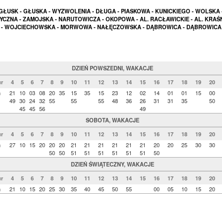
GŁUSK - GŁUSKA - WYZWOLENIA - DŁUGA - PIASKOWA - KUNICKIEGO - WOLSKA 
YCZNA - ZAMOJSKA - NARUTOWICZA - OKOPOWA - AL. RACŁAWICKIE - AL. KRAŚ
- WOJCIECHOWSKA - MORWOWA - NAŁĘCZOWSKA - DĄBROWICA - DĄBROWICA
DZIEŃ POWSZEDNI, WAKACJE
r
4
5
6
7
8
9
10
11
12
13
14
15
16
17
18
19
20
n
21
10
03
08
20
35
15
35
15
23
12
02
14
01
01
15
00
49
30
24
32
55
55
55
48
36
26
31
31
35
50
45
45
56
49
SOBOTA, WAKACJE
r
4
5
6
7
8
9
10
11
12
13
14
15
16
17
18
19
20
n
27
10
15
20
20
20
21
21
21
21
21
21
20
20
25
30
30
50
50
51
51
51
51
51
51
50
DZIEŃ ŚWIĄTECZNY, WAKACJE
r
4
5
6
7
8
9
10
11
12
13
14
15
16
17
18
19
20
n
21
10
15
20
25
30
35
40
45
50
55
00
05
10
15
20