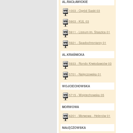
AL.RACŁAWICKIE
1003 - Ogród Saski 03
5903 - KUL 03
5911 - Liceum im. Staszica 01
5921 - Spadochroniarzy 01
AL.KRAŚNICKA
5933 - Rondo Krwiodawców 03
5701 - Nałęczowska 01
WOJCIECHOWSKA
5715 - Wojciechowska 05
MORWOWA
6201 - Morwowa - Helenów 01
NAŁĘCZOWSKA