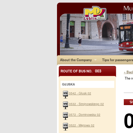
About the Company
Tips for passenger
003
ROUTE OF BUS NO.
« Bac
The r
GŁUSKA
3542 - Głusk 02
3532 - Strojnowskiego 02
3572 - Dominowska 02
3522 - Miętowa 02