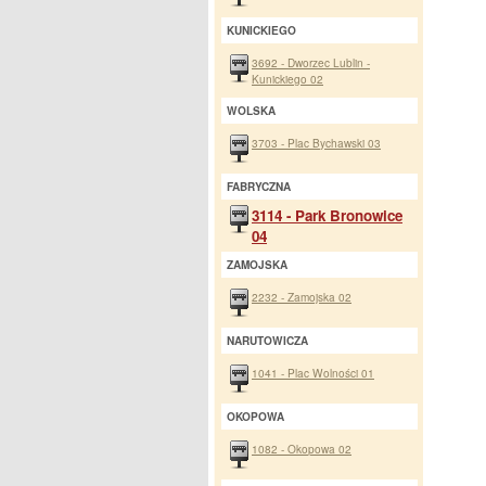
KUNICKIEGO
3692 - Dworzec Lublin -
Kunickiego 02
WOLSKA
3703 - Plac Bychawski 03
FABRYCZNA
3114 - Park Bronowice
04
ZAMOJSKA
2232 - Zamojska 02
NARUTOWICZA
1041 - Plac Wolności 01
OKOPOWA
1082 - Okopowa 02