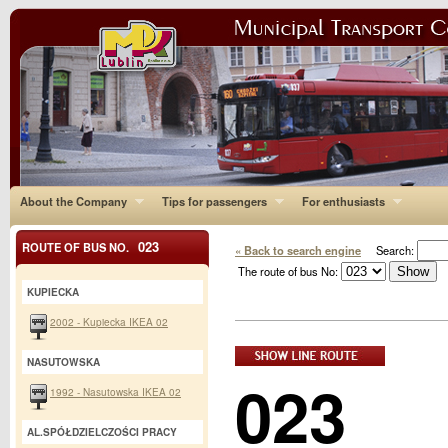
About the Company
Tips for passengers
For enthusiasts
023
ROUTE OF BUS NO.
« Back to search engine
Search:
The route of bus No:
KUPIECKA
2002 - Kupiecka IKEA 02
NASUTOWSKA
023
1992 - Nasutowska IKEA 02
AL.SPÓŁDZIELCZOŚCI PRACY