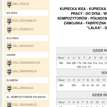
1882 - IKEA 02
KUPIECKA IKEA - KUPIECKA
PRACY - DO DYSA - W
DO DYSA
KOMPOZYTORÓW - PÓŁNOCNA
1875 - Dożynkowa 05
ZAMOJSKA - FABRYCZNA 
"LALKA" - 
1971 - Bursaki II 01
WOJTASA
1961 - Stefczyka 01
DZIEŃ 
CHOINY
Hour
4
5
6
7
8
9
10
1
1544 - Paderewskiego 04
Min
55b
29b
17b
10b
25a
51a
51a
5
40b
41b
57
1532 - Śliwińskiego 02
SO
Hour
4
5
6
7
8
9
10
11
ELSNERA
Min
20b
09
01
02
02
02
1602 - Żywnego 02
DZIEŃ Ś
AL. KOMPOZYTORÓW POLSKICH
Hour
4
5
6
7
8
9
10
11
1332 - Skrzypcowa 02