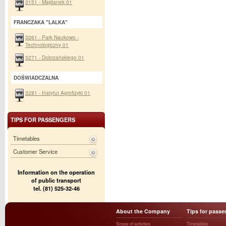
3151 - Majdanek 01
FRANCZAKA "LALKA"
3261 - Park Naukowo -
Technologiczny 01
3271 - Dobrzańskiego 01
DOŚWIADCZALNA
3281 - Instytut Agrofizyki 01
TIPS FOR PASSENGERS
Timetables
Customer Service
Information on the operation
of public transport
tel. (81) 525-32-46
About the Company
Tips for passe
Scope of activities
Timetables