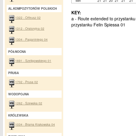
Min
21
21
20
21
21
21
AL.KOMPOZYTORÓW POLSKICH
KEY:
1322 - Orfeusz 02
a - Route extended to przystanku 
przystanku Felin Spiessa 01
1312 - Oratoryjna 02
1304 - Paganiniego 04
PÓŁNOCNA
1691 - Szeligowskiego 01
PRUSA
1702 - Prusa 02
WODOPOJNA
1262 - Szewska 02
KRÓLEWSKA
1034 - Brama Krakowska 04