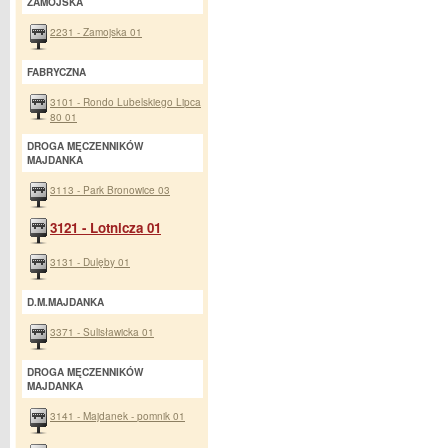
ZAMOJSKA
2231 - Zamojska 01
FABRYCZNA
3101 - Rondo Lubelskiego Lipca
80 01
DROGA MĘCZENNIKÓW
MAJDANKA
3113 - Park Bronowice 03
3121 - Lotnicza 01
3131 - Dulęby 01
D.M.MAJDANKA
3371 - Sulisławicka 01
DROGA MĘCZENNIKÓW
MAJDANKA
3141 - Majdanek - pomnik 01