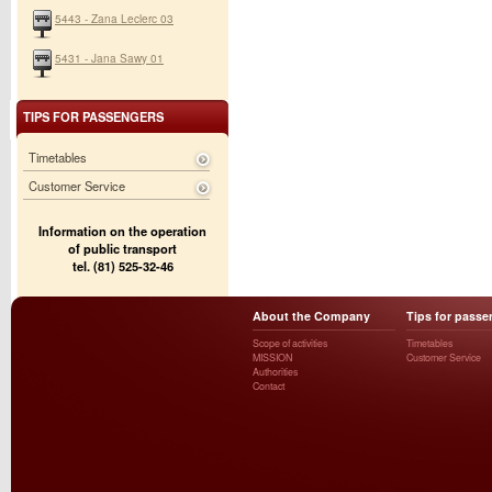
5443 - Zana Leclerc 03
5431 - Jana Sawy 01
TIPS FOR PASSENGERS
Timetables
Customer Service
Information on the operation
of public transport
tel. (81) 525-32-46
About the Company
Tips for passe
Scope of activities
Timetables
MISSION
Customer Service
Authorities
Contact