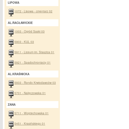
LIPOWA
1072 - Lipowa - cmentarz 02
AL.RACŁAWICKIE
1003 - Ogród Saski 03
5903 - KUL 03
5911 - Liceum im. Staszica 01
5921 - Spadochroniarzy 01
AL.KRAŚNICKA
5933 - Rondo Krwiodawców 03
5701 - Nałęczowska 01
ZANA
5711 - Wojciechowska 01
5451 - Krasińskiego 01