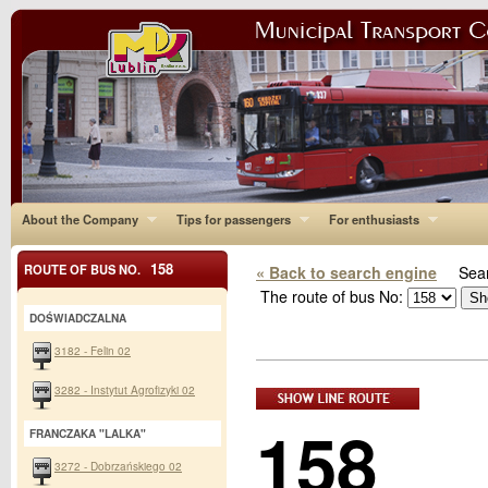
About the Company
Tips for passengers
For enthusiasts
158
ROUTE OF BUS NO.
« Back to search engine
Sear
The route of bus No:
DOŚWIADCZALNA
3182 - Felin 02
3282 - Instytut Agrofizyki 02
158
FRANCZAKA "LALKA"
3272 - Dobrzańskiego 02