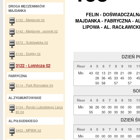
DROGA MĘCZENNIKÓW
MAJDANKA
FELIN - DOŚWIADCZALN
3152 - Majdanek 02
MAJDANKA - FABRYCZNA - AL
LIPOWA - AL. RACŁAWICKI
3142 - Majdanek - pomnik 02
3372 - Sulisławicka 02
3132 - Dulęby 02
DZIEŃ 
3122 - Lotnicza 02
Hour
4
5
6
7
8
9
10
11
Min
43
02
13
21
09
21
09
21
FABRYCZNA
26
36
45
33
45
33
45
50
58
57
57
3114 - Park Bronowice 04
SO
AL.ZYGMUNTOWSKIE
Hour
4
5
6
7
8
9
10
11
Min
36
26
00
00
00
00
00
00
3104 - Rondo Lubelskiego Lipca
80 04
55
30
30
30
30
30
30
DZIEŃ Ś
AL.PIŁSUDSKIEGO
Hour
4
5
6
7
8
9
10
11
3402 - MPWiK 02
Min
00
00
00
00
00
00
00