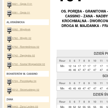
5621 - Gęsia II 01
OS. PORĘBA - GRANITOWA - 
5581 - Gęsia 01
CASSINO - ZANA - NADBY
KROCHMALNA - DWORCOWA 
AL.KRAŚNICKA
DROGA M. MAJDANKA - FR
5592 - Węglinek
5762 - Węglin 02
5752 - Rzemieślnicza 02
DZIEŃ 
5742 - Zwycięska 02
Hour
5
6
7
8
9
10
11
1
5732 - Szpital Wojewódzki 02
Min
12
14
17
17
17
17
17
1
46
46
47
47
47
47
47
4
BOHATERÓW M. CASSINO
SO
5724 - Poczekajka 04
Hour
5
6
7
8
9
10
11
1
Min
45
45
49
47
47
47
47
4
5512 - Skrzetuskiego 02
DZIEŃ Ś
ZANA
Hour
5
6
7
8
9
10
11
1
5443 - Zana Leclerc 03
Min
39
52
52
55
55
55
55
5