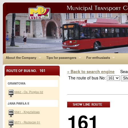
About the Company
Tips for passengers
For enthusiasts
161
ROUTE OF BUS NO.
« Back to search engine
Sear
The route of bus No:
GRANITOWA
5862 - Os. Poręba 02
JANA PAWŁA II
161
5561 - Kryształowa
5571 - Roztocze 01