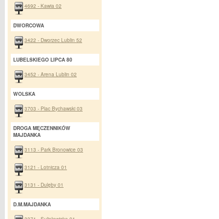
4692 - Kawia 02
DWORCOWA
3422 - Dworzec Lublin 52
LUBELSKIEGO LIPCA 80
3452 - Arena Lublin 02
WOLSKA
3703 - Plac Bychawski 03
DROGA MĘCZENNIKÓW
MAJDANKA
3113 - Park Bronowice 03
3121 - Lotnicza 01
3131 - Dulęby 01
D.M.MAJDANKA
3371 - Sulisławicka 01