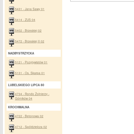
5431 - Jana Sawy 01
5414 - ZUS 04
5402 - Brzeskiej 02
5472 - Brzeskiej II 02
NADBYSTRZYCKA
5121 - Pozytywistów 01
5131 - Os. Skarpa 01
LUBELSKIEGO LIPCA 80
4734 - Rondo Żołnierzy -
Górników 04
KROCHMALNA
4722 - Betonowa 02
4712 - Spółdzielcza 02