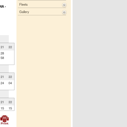
Fleets
NA -
Gallery
21
22
28
58
21
22
24
04
21
22
15
15