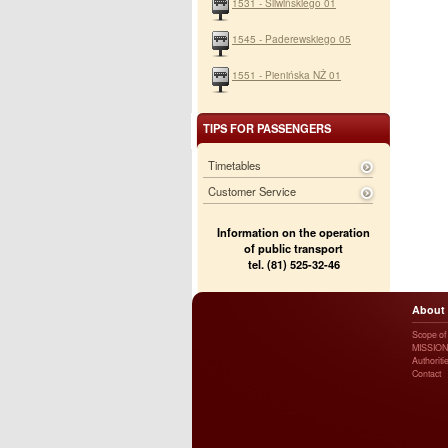
1531 - Śliwińskiego 01
1545 - Paderewskiego 05
1551 - Pienińska NŻ 01
TIPS FOR PASSENGERS
Timetables
Customer Service
Information on the operation
of public transport
tel. (81) 525-32-46
About
Scope of a
MISSION
Authoriti
Contact