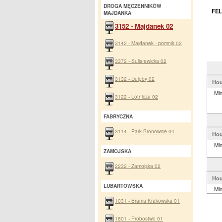
DROGA MĘCZENNIKÓW
FEL
MAJDANKA
3152 - Majdanek 02
3142 - Majdanek - pomnik 02
3372 - Sulisławicka 02
3132 - Dulęby 02
Hou
Mi
3122 - Lotnicza 02
FABRYCZNA
3114 - Park Bronowice 04
Hou
Mi
ZAMOJSKA
2232 - Zamojska 02
Hou
LUBARTOWSKA
Mi
1031 - Brama Krakowska 01
1801 - Probostwo 01