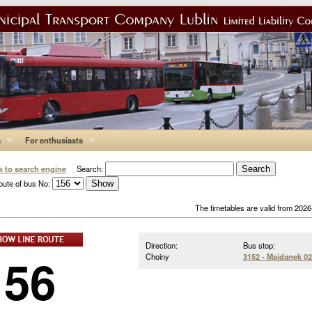
s
For enthusiasts
k to search engine
Search:
oute of bus No:
The timetables are valid from 202
Direction:
Bus stop:
156
Choiny
3152 - Majdanek 02