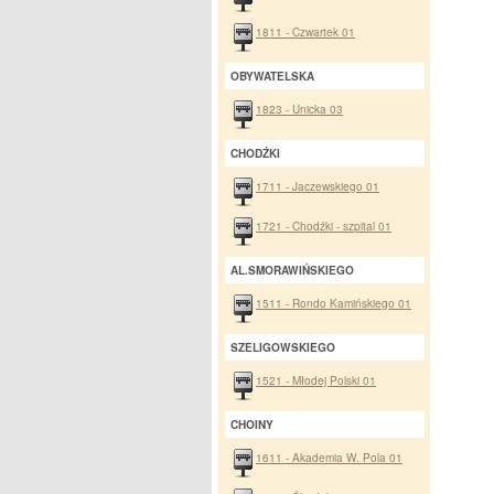
1811 - Czwartek 01
OBYWATELSKA
1823 - Unicka 03
CHODŹKI
1711 - Jaczewskiego 01
1721 - Chodźki - szpital 01
AL.SMORAWIŃSKIEGO
1511 - Rondo Kamińskiego 01
SZELIGOWSKIEGO
1521 - Młodej Polski 01
CHOINY
1611 - Akademia W. Pola 01