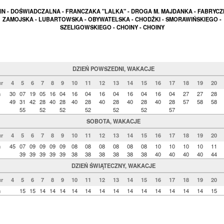
IN - DOŚWIADCZALNA - FRANCZAKA "LALKA" - DROGA M. MAJDANKA - FABRYCZ
ZAMOJSKA - LUBARTOWSKA - OBYWATELSKA - CHODŹKI - SMORAWIŃSKIEGO -
SZELIGOWSKIEGO - CHOINY - CHOINY
DZIEŃ POWSZEDNI, WAKACJE
r
4
5
6
7
8
9
10
11
12
13
14
15
16
17
18
19
20
n
30
07
19
05
16
04
16
04
16
04
16
04
16
04
27
27
28
49
31
42
28
40
28
40
28
40
28
40
28
40
28
57
58
58
55
52
52
52
52
52
57
SOBOTA, WAKACJE
r
4
5
6
7
8
9
10
11
12
13
14
15
16
17
18
19
20
n
45
07
09
09
09
09
08
08
08
08
08
08
10
10
10
10
11
39
39
39
39
39
38
38
38
38
38
38
40
40
40
40
44
DZIEŃ ŚWIĄTECZNY, WAKACJE
r
4
5
6
7
8
9
10
11
12
13
14
15
16
17
18
19
20
n
15
15
14
14
14
14
14
14
14
14
14
14
14
14
14
15