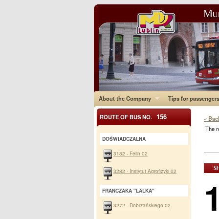
About the Company
Tips for passenger
156
ROUTE OF BUS NO.
« Bac
The r
DOŚWIADCZALNA
3182 - Felin 02
3282 - Instytut Agrofizyki 02
FRANCZAKA "LALKA"
3272 - Dobrzańskiego 02