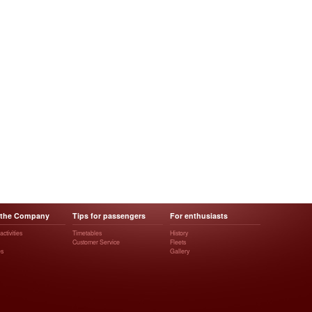
 the Company
Tips for passengers
For enthusiasts
ctivities
Timetables
History
Customer Service
Fleets
es
Gallery