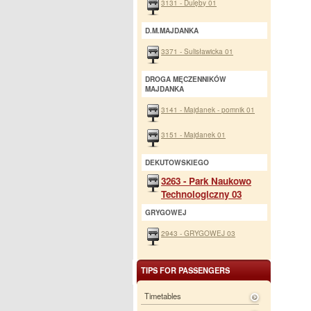
3131 - Dulęby 01
D.M.MAJDANKA
3371 - Sulisławicka 01
DROGA MĘCZENNIKÓW
MAJDANKA
3141 - Majdanek - pomnik 01
3151 - Majdanek 01
DEKUTOWSKIEGO
3263 - Park Naukowo
Technologiczny 03
GRYGOWEJ
2943 - GRYGOWEJ 03
TIPS FOR PASSENGERS
Timetables