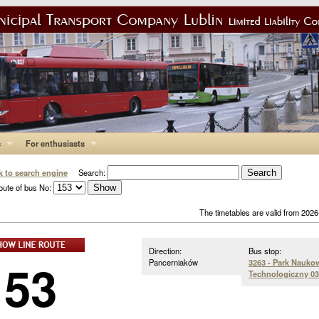
s
For enthusiasts
k to search engine
Search:
oute of bus No:
The timetables are valid from 202
Direction:
Bus stop:
153
Pancerniaków
3263 - Park Nauko
Technologiczny 03