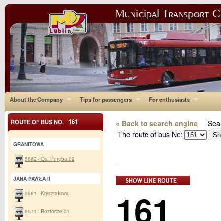
About the Company
Tips for passengers
For enthusiasts
161
ROUTE OF BUS NO.
« Back to search engine
Sear
The route of bus No:
GRANITOWA
5862 - Os. Poręba 02
JANA PAWŁA II
161
5561 - Kryształowa
5571 - Roztocze 01