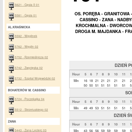
5621 - Gęsia II 01
OS. PORĘBA - GRANITOWA - 
5581 - Gęsia 01
CASSINO - ZANA - NADBY
KROCHMALNA - DWORCOWA 
AL.KRAŚNICKA
DROGA M. MAJDANKA - FR
5592 - Węglinek
5762 - Węglin 02
5752 - Rzemieślnicza 02
DZIEŃ 
5742 - Zwycięska 02
Hour
5
6
7
8
9
10
11
1
5732 - Szpital Wojewódzki 02
Min
16
18
21
21
21
21
21
2
50
50
51
51
51
51
51
5
BOHATERÓW M. CASSINO
SO
5724 - Poczekajka 04
Hour
5
6
7
8
9
10
11
1
Min
49
49
53
51
51
51
51
5
5512 - Skrzetuskiego 02
DZIEŃ Ś
ZANA
Hour
5
6
7
8
9
10
11
1
5443 - Zana Leclerc 03
Min
43
56
56
59
59
59
59
5