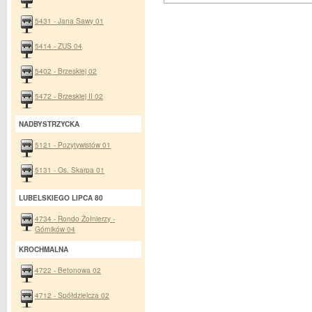
5431 - Jana Sawy 01
5414 - ZUS 04
5402 - Brzeskiej 02
5472 - Brzeskiej II 02
NADBYSTRZYCKA
5121 - Pozytywistów 01
5131 - Os. Skarpa 01
LUBELSKIEGO LIPCA 80
4734 - Rondo Żołnierzy -
Górników 04
KROCHMALNA
4722 - Betonowa 02
4712 - Spółdzielcza 02