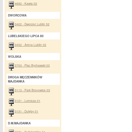
4692 - Kawia 02
DWORCOWA
3422 - Dworzec Lublin 52
LUBELSKIEGO LIPCA 80
3452 - Arena Lublin 02
WOLSKA
3703 - Plac Bychawski 03
DROGA MĘCZENNIKÓW
MAJDANKA
3113 - Park Bronowice 03
3121 - Lotnicza 01
3131 - Dulęby 01
D.M.MAJDANKA
3371 - Sulisławicka 01