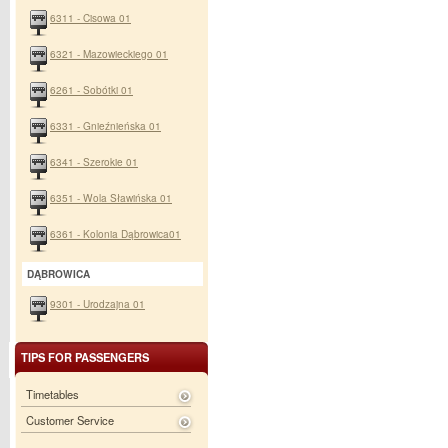
6311 - Cisowa 01
6321 - Mazowieckiego 01
6261 - Sobótki 01
6331 - Gnieźnieńska 01
6341 - Szerokie 01
6351 - Wola Sławińska 01
6361 - Kolonia Dąbrowica01
DĄBROWICA
9301 - Urodzajna 01
TIPS FOR PASSENGERS
Timetables
Customer Service