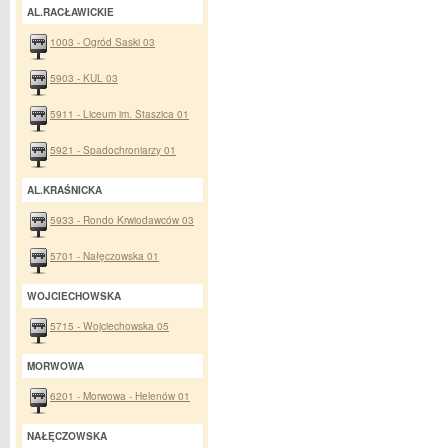
AL.RACŁAWICKIE
1003 - Ogród Saski 03
5903 - KUL 03
5911 - Liceum im. Staszica 01
5921 - Spadochroniarzy 01
AL.KRAŚNICKA
5933 - Rondo Krwiodawców 03
5701 - Nałęczowska 01
WOJCIECHOWSKA
5715 - Wojciechowska 05
MORWOWA
6201 - Morwowa - Helenów 01
NAŁĘCZOWSKA