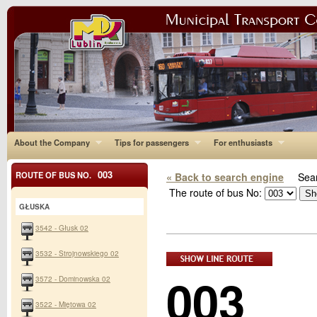
About the Company
Tips for passengers
For enthusiasts
003
ROUTE OF BUS NO.
« Back to search engine
Sear
The route of bus No:
GŁUSKA
3542 - Głusk 02
3532 - Strojnowskiego 02
003
3572 - Dominowska 02
3522 - Miętowa 02