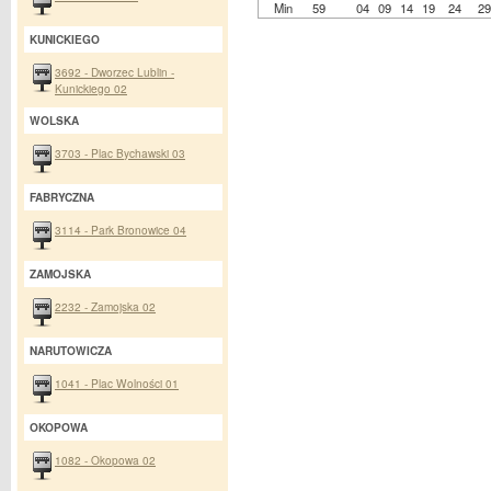
Min
59
04
09
14
19
24
29
KUNICKIEGO
3692 - Dworzec Lublin -
Kunickiego 02
WOLSKA
3703 - Plac Bychawski 03
FABRYCZNA
3114 - Park Bronowice 04
ZAMOJSKA
2232 - Zamojska 02
NARUTOWICZA
1041 - Plac Wolności 01
OKOPOWA
1082 - Okopowa 02