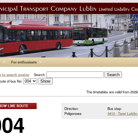
s
For enthusiasts
k to search engine
Search:
oute of bus No:
The timetables are valid from 202
Direction:
Bus stop:
004
Poligonowa
3412 - Targi Lublin