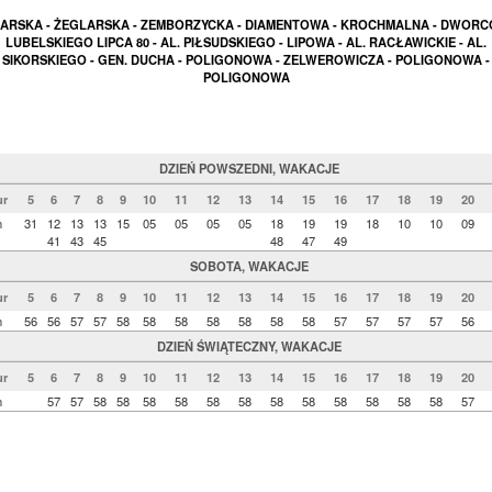
ARSKA - ŻEGLARSKA - ZEMBORZYCKA - DIAMENTOWA - KROCHMALNA - DWORC
LUBELSKIEGO LIPCA 80 - AL. PIŁSUDSKIEGO - LIPOWA - AL. RACŁAWICKIE - AL.
SIKORSKIEGO - GEN. DUCHA - POLIGONOWA - ZELWEROWICZA - POLIGONOWA -
POLIGONOWA
DZIEŃ POWSZEDNI, WAKACJE
r
5
6
7
8
9
10
11
12
13
14
15
16
17
18
19
20
n
31
12
13
13
15
05
05
05
05
18
19
19
18
10
10
09
41
43
45
48
47
49
SOBOTA, WAKACJE
r
5
6
7
8
9
10
11
12
13
14
15
16
17
18
19
20
n
56
56
57
57
58
58
58
58
58
58
58
57
57
57
57
56
DZIEŃ ŚWIĄTECZNY, WAKACJE
r
5
6
7
8
9
10
11
12
13
14
15
16
17
18
19
20
n
57
57
58
58
58
58
58
58
58
58
58
58
58
58
57