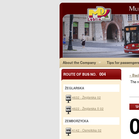
About the Company
Tips for passenger
004
ROUTE OF BUS NO.
« Bac
The r
ŻEGLARSKA
4632 - Żeglarska 02
4622 - Żeglarska II 02
ZEMBORZYCKA
4142 - Osmolicka 02