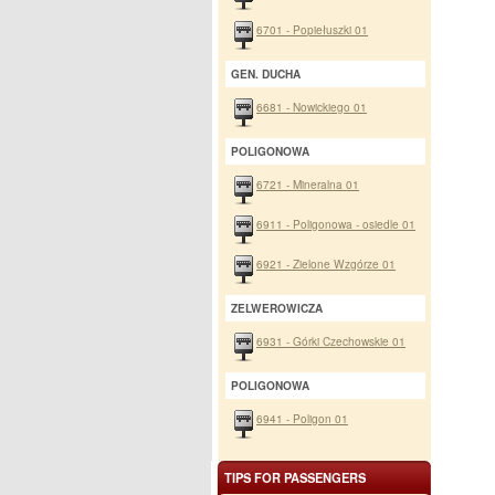
6701 - Popiełuszki 01
GEN. DUCHA
6681 - Nowickiego 01
POLIGONOWA
6721 - Mineralna 01
6911 - Poligonowa - osiedle 01
6921 - Zielone Wzgórze 01
ZELWEROWICZA
6931 - Górki Czechowskie 01
POLIGONOWA
6941 - Poligon 01
TIPS FOR PASSENGERS