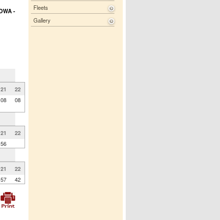
Fleets
OWA -
Gallery
21
22
08
08
21
22
56
21
22
57
42