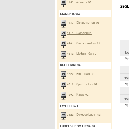
4152 - Granata 02
ŻEGL
DIAMENTOWA
4133 - Elektromontaż 03
4411 - Domeyki 01
4401 - Samsonowicza 01
Hou
4542 - Medalionów 02
Mi
KROCHMALNA
4722 - Betonowa 02
Hou
4712 - Spółdzielcza 02
Mi
4692 - Kawia 02
Hou
Mi
DWORCOWA
3422 - Dworzec Lublin 52
LUBELSKIEGO LIPCA 80