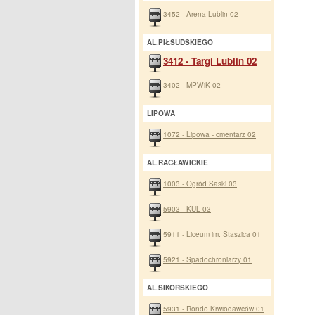
3452 - Arena Lublin 02
AL.PIŁSUDSKIEGO
3412 - Targi Lublin 02
3402 - MPWiK 02
LIPOWA
1072 - Lipowa - cmentarz 02
AL.RACŁAWICKIE
1003 - Ogród Saski 03
5903 - KUL 03
5911 - Liceum im. Staszica 01
5921 - Spadochroniarzy 01
AL.SIKORSKIEGO
5931 - Rondo Krwiodawców 01