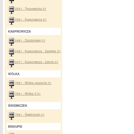
2551 - Tyszowiecka 01
2561 - Kasprowicza 01
KASPROWICZA
2491 - Dziubińskiej 01
2481 - Kasprowicza - Zadębie 01
2471 - Kasprowicza - szkoła 01
WÓLKA
7851 - Wólka masarnia 01
7841 - Wólka II 01
ŚWIDNICZEK
7861 - Świdniczek 01
BISKUPIE