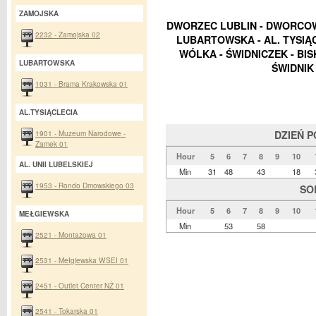
ZAMOJSKA
DWORZEC LUBLIN - DWORCOWA
2232 - Zamojska 02
LUBARTOWSKA - AL. TYSIĄ
WÓLKA - ŚWIDNICZEK - BISK
LUBARTOWSKA
ŚWIDNIK
1031 - Brama Krakowska 01
AL.TYSIĄCLECIA
1901 - Muzeum Narodowe -
DZIEŃ 
Zamek 01
Hour
5
6
7
8
9
10
AL. UNII LUBELSKIEJ
Min
31
48
43
18
1953 - Rondo Dmowskiego 03
SO
Hour
5
6
7
8
9
10
MEŁGIEWSKA
Min
53
58
2521 - Montażowa 01
2531 - Mełgiewska WSEI 01
2451 - Outlet Center NŻ 01
2541 - Tokarska 01