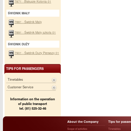
7871 - Biskupie Kolonia 01
ŚWIDNIK MAŁY
7881 - Świdnik Mały
7891 - Świdnik Mały szkoła 01
ŚWIDNIK DUŻY
7901 - Świdnik Duży Pierwszy 01
TIPS FOR PASSENGERS
Timetables
Customer Service
Information on the operation
of public transport
tel. (81) 525-32-46
About the Company
Tips for passe
Scope of activities
Timetables