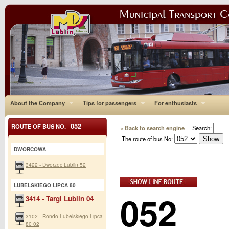
About the Company
Tips for passengers
For enthusiasts
052
ROUTE OF BUS NO.
« Back to search engine
Search:
The route of bus No:
DWORCOWA
3422 - Dworzec Lublin 52
LUBELSKIEGO LIPCA 80
052
3414 - Targi Lublin 04
3102 - Rondo Lubelskiego Lipca
80 02